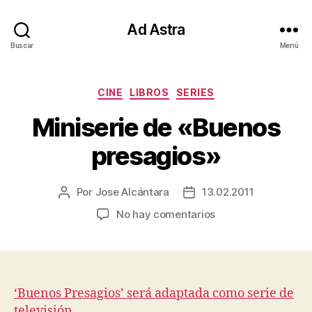
Ad Astra
Buscar
Menú
Categorías
CINE
LIBROS
SERIES
Miniserie de «Buenos
presagios»
Por
Jose Alcántara
13.02.2011
Autor
Fecha
de
de
en
No hay comentarios
la
la
Miniserie
entrada
entrada
de
«Buenos
presagios»
‘Buenos Presagios’ será adaptada como serie de
televisión