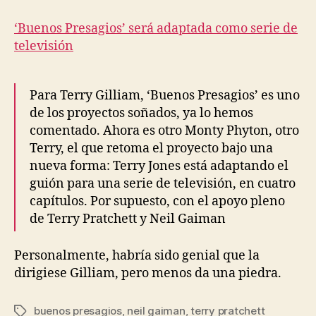
entrada
entrada
de
«Buenos
‘Buenos Presagios’ será adaptada como serie de
presagios»
televisión
Para Terry Gilliam, ‘Buenos Presagios’ es uno
de los proyectos soñados, ya lo hemos
comentado. Ahora es otro Monty Phyton, otro
Terry, el que retoma el proyecto bajo una
nueva forma: Terry Jones está adaptando el
guión para una serie de televisión, en cuatro
capítulos. Por supuesto, con el apoyo pleno
de Terry Pratchett y Neil Gaiman
Personalmente, habría sido genial que la
dirigiese Gilliam, pero menos da una piedra.
buenos presagios
,
neil gaiman
,
terry pratchett
Etiquetas