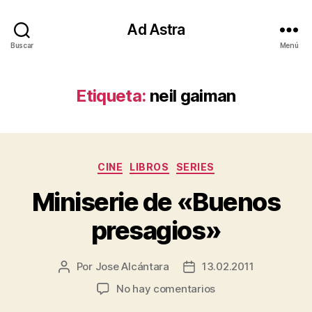
Ad Astra
Buscar
Menú
Etiqueta:
neil gaiman
Categorías
CINE
LIBROS
SERIES
Miniserie de «Buenos
presagios»
Por
Jose Alcántara
13.02.2011
Autor
Fecha
de
de
en
No hay comentarios
la
la
Miniserie