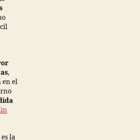
s
mo
cil
yor
tas
,
 en el
erno
dida
ún
 es la