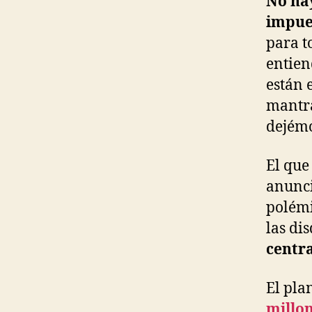
No hay
impues
para t
entien
están 
mantra
dejémo
El que
anunci
polémi
las di
centr
El pla
millo