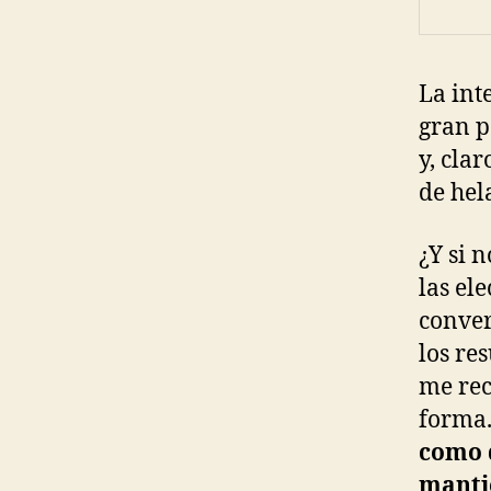
La int
gran p
y, cla
de hel
¿Y si n
las el
conver
los re
me rec
forma
como 
mantie