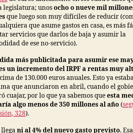
a legislatura; unos
ocho o nueve mil millone
es
que luego son muy difíciles de reducir (co
ualquiera que asume gastos en casa, es más fá
tar servicios que darlos de baja y asumir la
didad de ese no-servicio).
dida más publicitada para asumir ese ma
es un incremento del IRPF a rentas muy al
cima de 130.000 euros anuales. Esto ya estaba
ma que anunciaron en abril, cuando el gobi
ró cuajar, por lo que ya sabemos que
esta me
ría algo menos de 350 millones al año
(
seg
ión, 328
).
 llega
ni al 4% del nuevo gasto previsto
. Esa