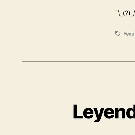
¯\_(?)_
Fene
Etiqueta
Leyend