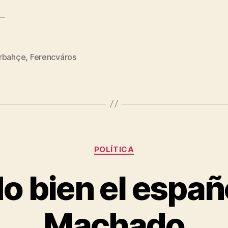
/¯
rbahçe
,
Ferencváros
s
Categorías
POLÍTICA
o bien el españo
Machado