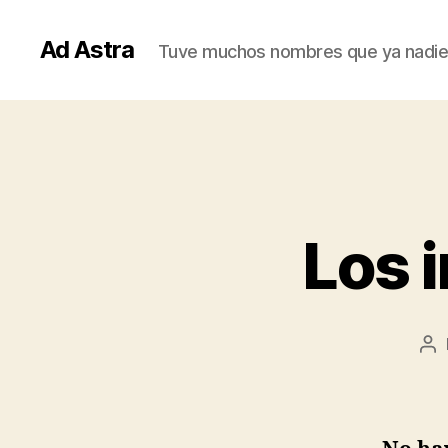
Ad Astra
Tuve muchos nombres que ya nadie
Los 
Au
de
la
en