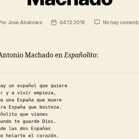
Por
Jose Alcántara
04.12.2018
No hay comenta
tor
Fecha
de
la
trada
entrada
 Antonio Machado en
Españolito
:
hay un español que quiere
ir y a vivir empieza,
re una España que muere
tra España que bosteza.
añolito que vienes
mundo te guarde Dios.
 de las dos Españas
de helarte el corazón.