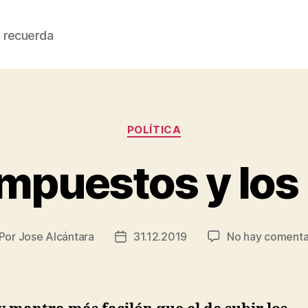
 recuerda
Categorías
POLÍTICA
impuestos y los 
Por
Jose Alcántara
31.12.2019
No hay comenta
tor
Fecha
de
la
trada
entrada