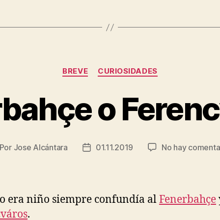
Categorías
BREVE
CURIOSIDADES
bahçe o Feren
Por
Jose Alcántara
01.11.2019
No hay comenta
tor
Fecha
de
la
trada
entrada
 era niño siempre confundía al
Fenerbahçe
cváros
.