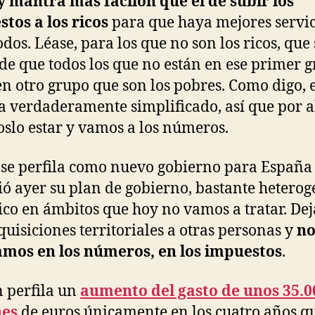
 mantra más facilón que el de subir los
tos a los ricos
para que haya mejores servic
odos. Léase, para los que no son los ricos, que 
de que todos los que no están en ese primer 
en otro grupo que son los pobres. Como digo, 
 verdaderamente simplificado, así que por 
slo estar y vamos a los números.
 se perfila como nuevo gobierno para España
ó ayer su plan de gobierno, bastante heterog
co en ámbitos que hoy no vamos a tratar. De
squisiciones territoriales a otras personas y
no
amos en los números, en los impuestos
.
n perfila un
aumento del gasto de unos 35.0
nes
de euros únicamente en los cuatro años q