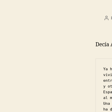
Au
de
la
en
Decía
Ya 
viv
ent
y o
Esp
al 
Una
ha 