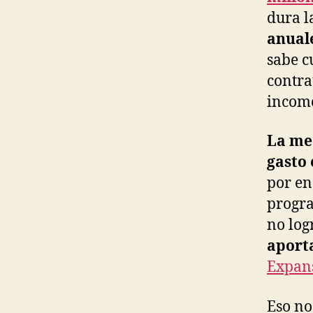
dura l
anual
sabe c
contra
incomo
La me
gasto 
por en
progra
no log
aporta
Expans
Eso no