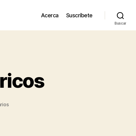
Acerca
Suscríbete
Buscar
ricos
en
rios
Los
impuestos
y
los