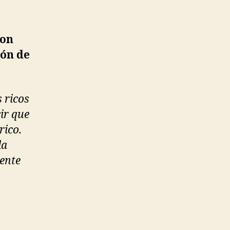
son
ión de
 ricos
ir que
rico.
la
ente