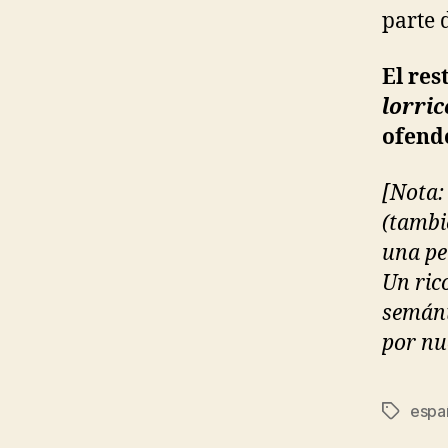
parte 
El res
lorric
ofende
[Nota:
(tambi
una pe
Un rico
semánt
por nu
espa
Etiqueta