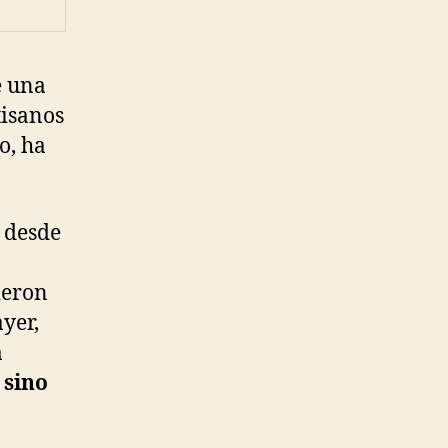
e una
tisanos
o, ha
, desde
ieron
ayer,
a
 sino