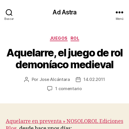
Ad Astra
Buscar
Menú
Categorías
JUEGOS
ROL
Aquelarre, el juego de rol
demoníaco medieval
Por
Jose Alcántara
14.02.2011
Autor
Fecha
de
de
en
1 comentario
la
la
Aquelarre,
entrada
entrada
el
juego
de
rol
Aquelarre en preventa » NOSOLOROL Ediciones
demoníaco
Blog
, desde hace unos días: