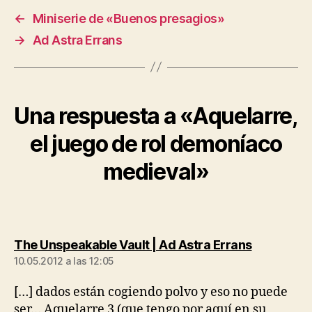
←
Miniserie de «Buenos presagios»
→
Ad Astra Errans
Una respuesta a «Aquelarre,
el juego de rol demoníaco
medieval»
dice:
The Unspeakable Vault | Ad Astra Errans
10.05.2012 a las 12:05
[…] dados están cogiendo polvo y eso no puede
ser… Aquelarre 3 (que tengo por aquí en su