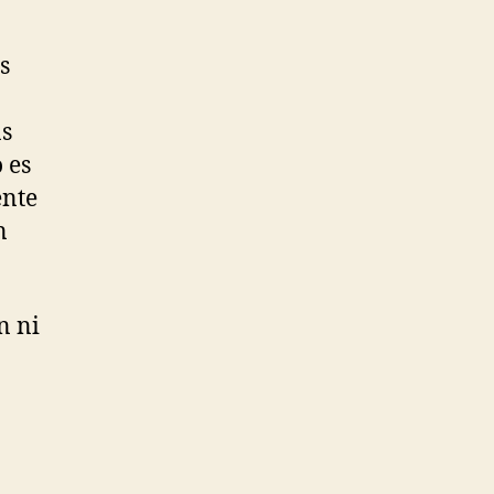
s
ás
 es
ente
n
n ni