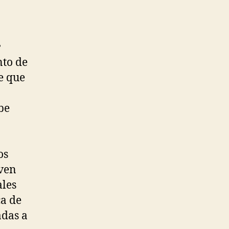
e
nto de
e que
be
os
 ven
ales
ca de
adas a