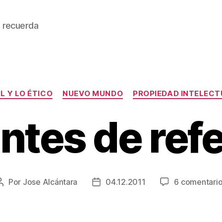
 recuerda
Categorías
L Y LO ÉTICO
NUEVO MUNDO
PROPIEDAD INTELEC
ntes de ref
Por
Jose Alcántara
04.12.2011
6 comentari
Autor
Fecha
de
de
la
la
entrada
entrada