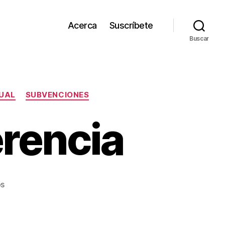
Acerca
Suscríbete
Buscar
TUAL
SUBVENCIONES
erencia
en
os
Ignorantes
de
referencia