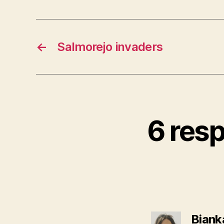
←
Salmorejo invaders
6 res
Biank