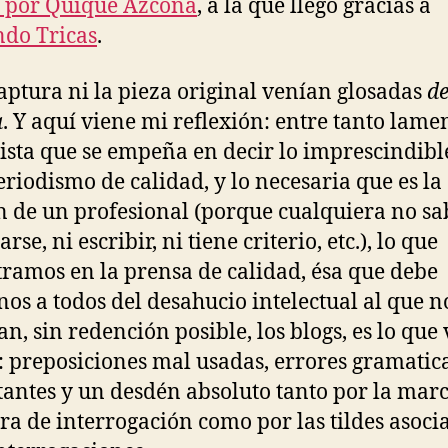
a por Quique Azcona
, a la que llego gracias a
do Tricas
.
captura ni la pieza original venían glosadas
d
a
. Y aquí viene mi reflexión: entre tanto lame
ista que se empeña en decir lo imprescindibl
periodismo de calidad, y lo necesaria que es la
n de un profesional (porque cualquiera no sa
rse, ni escribir, ni tiene criterio, etc.), lo que
ramos en la prensa de calidad, ésa que debe
nos a todos del desahucio intelectual al que n
n, sin redención posible, los blogs, es lo que
: preposiciones mal usadas, errores gramatic
antes y un desdén absoluto tanto por la mar
ra de interrogación como por las tildes asoci