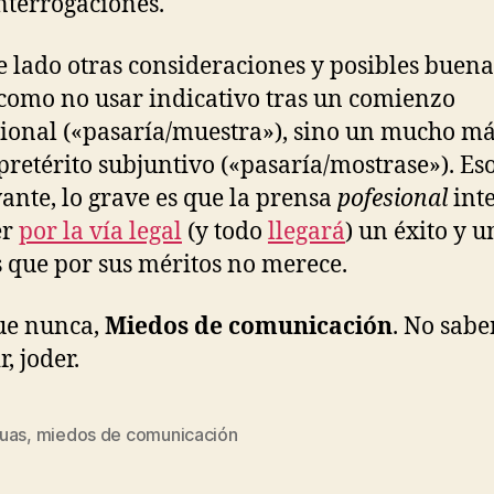
interrogaciones.
e lado otras consideraciones y posibles buena
 como no usar indicativo tras un comienzo
ional («pasaría/muestra»), sino un mucho m
pretérito subjuntivo («pasaría/mostrase»). Eso
vante, lo grave es que la prensa
pofesional
int
er
por la vía legal
(y todo
llegará
) un éxito y u
s que por sus méritos no merece.
ue nunca,
Miedos de comunicación
. No sabe
r, joder.
uas
,
miedos de comunicación
s