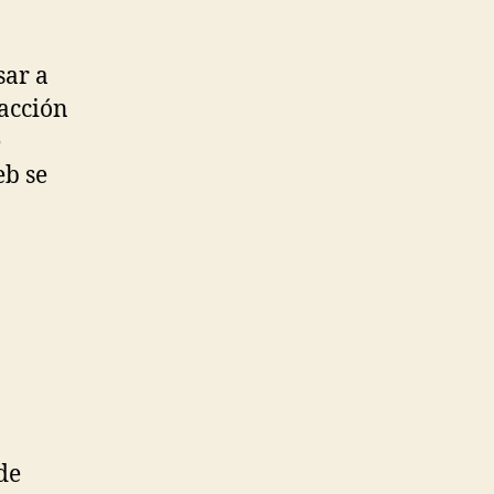
sar a
dacción
e
eb se
de