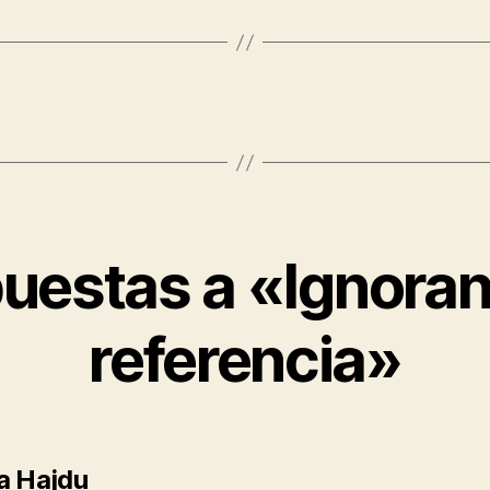
puestas a «Ignoran
referencia»
dice:
a Hajdu