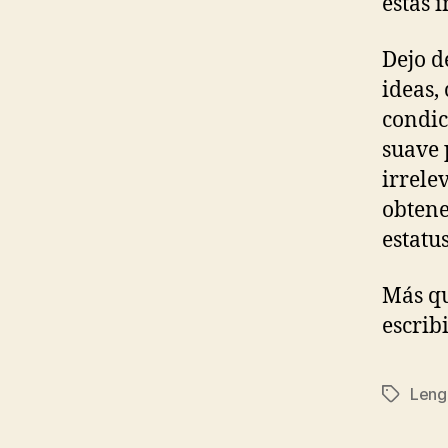
estas 
Dejo d
ideas,
condic
suave 
irrele
obten
estatu
Más q
escribi
Leng
Etiqueta