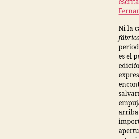
escrit
Fernan
Ni la 
fábric
period
es el 
edició
expresa
encont
salvar
empuja
arriba
import
apertu