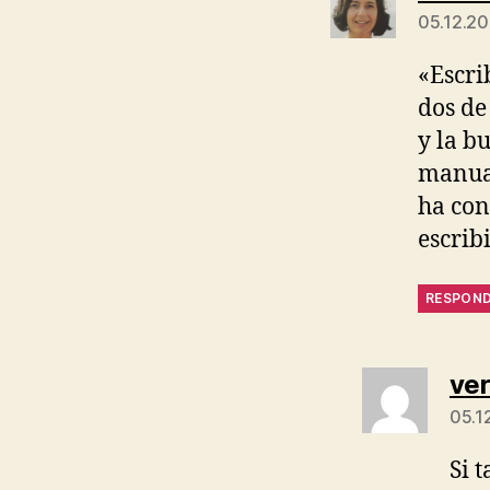
05.12.201
«Escri
dos de
y la b
manua
ha con
escrib
RESPON
ve
05.12
Si 