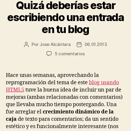
Quizá deberías estar
escribiendo una entrada
en tu blog
Por
Jose Alcántara
06.01.2013
Autor
Fecha
de
de
en
5 comentarios
la
la
Quizá
entrada
entrada
deberías
estar
Hace unas semanas, aprovechando la
escribiendo
reprogramación del tema de este
blog usando
una
HTML5
tuve la buena idea de incluir un par de
entrada
mejoras (ambas relacionadas con comentarios)
en
que llevaba mucho tiempo postergando. Una
tu
fue arreglar el
crecimiento dinámico de la
blog
caja
de texto para comentarios; da un sentido
estético y es funcionalmente interesante (nos