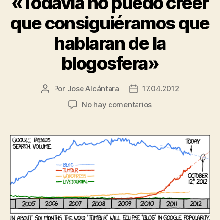
«Todavía no puedo creer
que consiguiéramos que
hablaran de la
blogosfera»
Por
Jose Alcántara
17.04.2012
Autor
Fecha
de
de
en
No hay comentarios
la
la
«Todavía
entrada
entrada
no
puedo
creer
que
consiguiéramos
que
hablaran
de
la