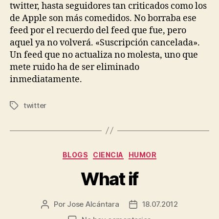
twitter, hasta seguidores tan criticados como los
de Apple son más comedidos. No borraba ese
feed por el recuerdo del feed que fue, pero
aquel ya no volverá. «Suscripción cancelada».
Un feed que no actualiza no molesta, uno que
mete ruido ha de ser eliminado
inmediatamente.
twitter
Etiquetas
Categorías
BLOGS
CIENCIA
HUMOR
What if
Por
Jose Alcántara
18.07.2012
Autor
Fecha
de
de