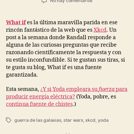
en
No hay comentarios
la
la
What
entrada
entrada
if
What if
es la última maravilla parida en ese
rincón fantástico de la web que es
Xkcd
. Un
post a la semana donde Randall responde a
alguna de las curiosas preguntas que recibe
razonando científicamente la respuesta y con
su estilo inconfundible. Si te gustan sus tiras, si
te gusta su blog, What if es una fuente
garantizada.
Esta semana,
¿Y si Yoda empleara su
fuerza
para
producir energía eléctrica?
(Yoda, pobre, es
continua fuente de chistes
.)
guerra de las galaxias
,
star wars
,
xkcd
,
yoda
Etiquetas