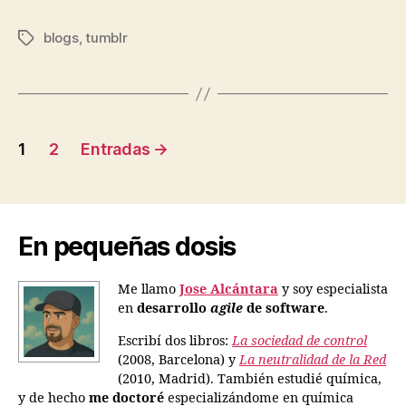
blogs
,
tumblr
Etiquetas
Paginación
1
2
Entradas
→
de
entradas
En pequeñas dosis
Me llamo
Jose Alcántara
y soy especialista
en
desarrollo
agile
de software
.
Escribí dos libros:
La sociedad de control
(2008, Barcelona) y
La neutralidad de la Red
(2010, Madrid). También estudié química,
y de hecho
me doctoré
especializándome en química