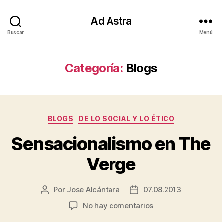
Ad Astra
Buscar
Menú
Categoría:
Blogs
Categorías
BLOGS
DE LO SOCIAL Y LO ÉTICO
Sensacionalismo en The
Verge
Por
Jose Alcántara
07.08.2013
Autor
Fecha
de
de
en
No hay comentarios
la
la
Sensacionalismo