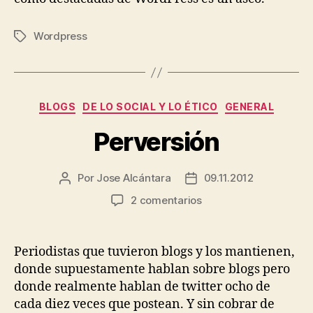
idioma
español
Wordpress
Etiquetas
Categorías
BLOGS
DE LO SOCIAL Y LO ÉTICO
GENERAL
Perversión
Por
Jose Alcántara
09.11.2012
Autor
Fecha
de
de
en
2 comentarios
la
la
Perversión
entrada
entrada
Periodistas que tuvieron blogs y los mantienen,
donde supuestamente hablan sobre blogs pero
donde realmente hablan de twitter ocho de
cada diez veces que postean. Y sin cobrar de