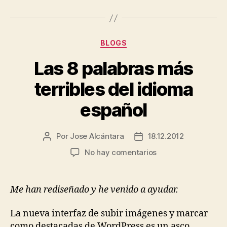
Categorías
BLOGS
Las 8 palabras más
terribles del idioma
español
Por
Jose Alcántara
18.12.2012
Autor
Fecha
de
de
en
No hay comentarios
la
la
Las
entrada
entrada
8
palabras
Me han rediseñado y he venido a ayudar.
más
terribles
La nueva interfaz de subir imágenes y marcar
del
como destacadas de WordPress es un asco.