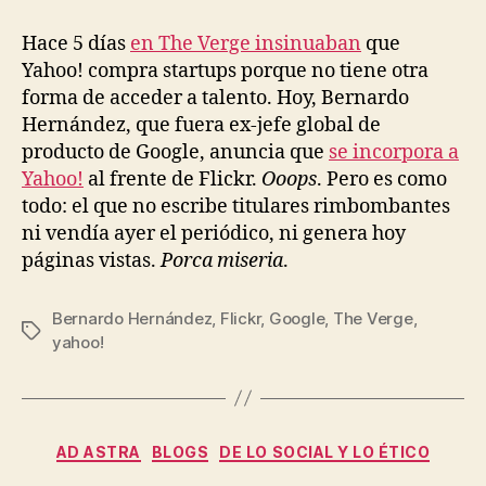
entrada
entrada
en
The
Hace 5 días
en The Verge insinuaban
que
Verge
Yahoo! compra startups porque no tiene otra
forma de acceder a talento. Hoy, Bernardo
Hernández, que fuera ex-jefe global de
producto de Google, anuncia que
se incorpora a
Yahoo!
al frente de Flickr.
Ooops
. Pero es como
todo: el que no escribe titulares rimbombantes
ni vendía ayer el periódico, ni genera hoy
páginas vistas.
Porca miseria
.
Bernardo Hernández
,
Flickr
,
Google
,
The Verge
,
Etiquetas
yahoo!
Categorías
AD ASTRA
BLOGS
DE LO SOCIAL Y LO ÉTICO