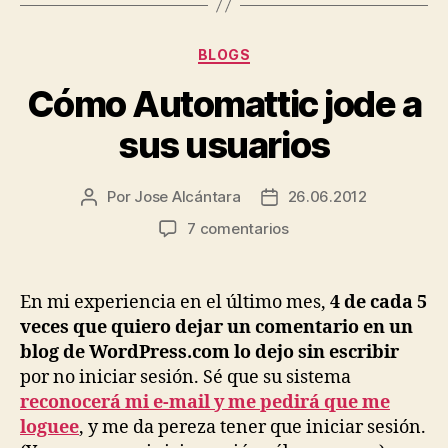
Categorías
BLOGS
Cómo Automattic jode a
sus usuarios
Por
Jose Alcántara
26.06.2012
Autor
Fecha
de
de
en
7 comentarios
la
la
Cómo
entrada
entrada
Automattic
jode
En mi experiencia en el último mes,
4 de cada 5
a
veces que quiero dejar un comentario en un
sus
blog de WordPress.com lo dejo sin escribir
usuarios
por no iniciar sesión. Sé que su sistema
reconocerá mi e-mail y me pedirá que me
loguee
, y me da pereza tener que iniciar sesión.