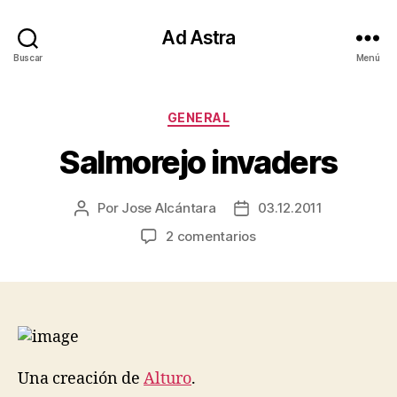
Ad Astra
Buscar
Menú
Categorías
GENERAL
Salmorejo invaders
Por
Jose Alcántara
03.12.2011
Autor
Fecha
de
de
en
2 comentarios
la
la
Salmorejo
entrada
entrada
invaders
Una creación de
Alturo
.