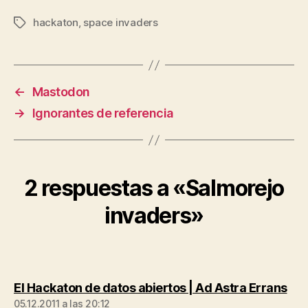
hackaton
,
space invaders
Etiquetas
←
Mastodon
→
Ignorantes de referencia
2 respuestas a «Salmorejo
invaders»
dic
El Hackaton de datos abiertos | Ad Astra Errans
05.12.2011 a las 20:12