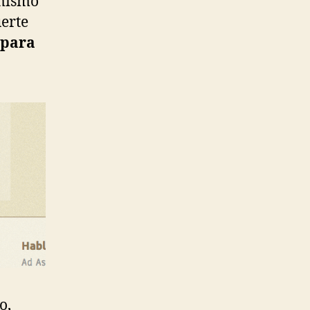
 mismo
uerte
 para
o,