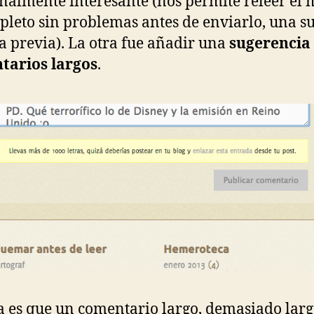
nalmente interesante (nos permite releer el
pleto sin problemas antes de enviarlo, una s
ta previa). La otra fue añadir una
sugerencia
tarios largos
.
a es que un comentario largo, demasiado larg