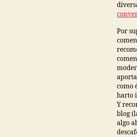
divers
conve
Por su
coment
recome
coment
modera
aporta
como é
harto 
Y reco
blog (
algo a
descaf