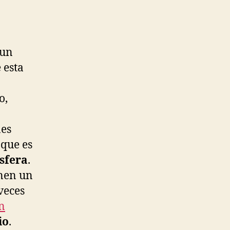
 un
 esta
o,
nes
 que es
sfera
.
enen un
veces
n
io
.