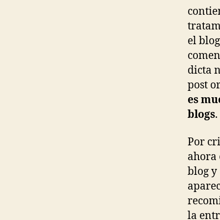
contie
tratam
el blo
coment
dicta 
post o
es muc
blogs
.
Por cr
ahora 
blog y
aparec
recomi
la ent