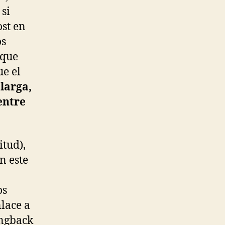
si
ost en
os
 que
e el
larga,
entre
itud),
n este
os
lace a
ingback