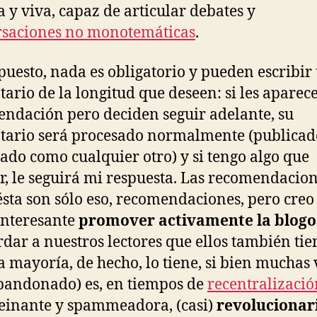
a y viva, capaz de articular debates y
rsaciones no monotemáticas
.
puesto, nada es obligatorio y pueden escribir
ario de la longitud que deseen: si les aparece
ndación pero deciden seguir adelante, su
ario será procesado normalmente (publicad
do como cualquier otro) y si tengo algo que
r, le seguirá mi respuesta. Las recomendacio
sta son sólo eso, recomendaciones, pero creo
interesante
promover activamente la blogo
rdar a nuestros lectores que ellos también ti
la mayoría, de hecho, lo tiene, si bien muchas 
bandonado) es, en tiempos de
recentralizació
einante y spammeadora, (casi)
revolucionar