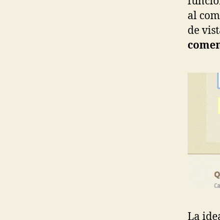
funcio
al com
de vis
comen
La ide