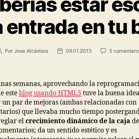
berías estar es
 entrada en tu 
Por
Jose Alcántara
06.01.2013
5 comentari
Autor
Fecha
de
de
la
la
entrada
entrada
nas semanas, aprovechando la reprogramaci
e este
blog usando HTML5
tuve la buena idea
r un par de mejoras (ambas relacionadas con
arios) que llevaba mucho tiempo postergan
reglar el
crecimiento dinámico de la caja
de
omentarios; da un sentido estético y es