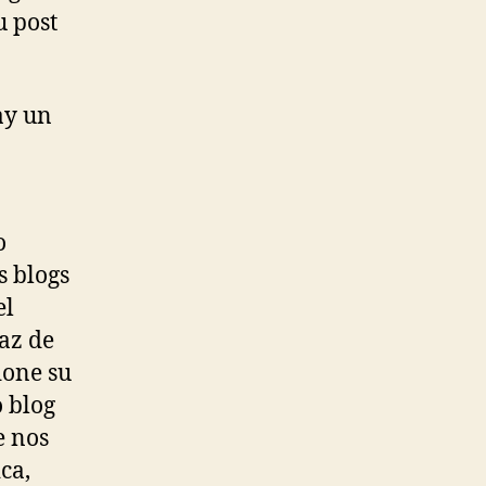
u post
ay un
o
s blogs
el
az de
done su
 blog
e nos
ca,