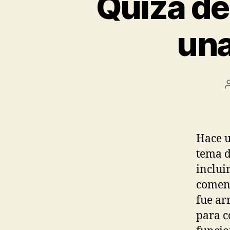
Quizá de
una
Hace u
tema d
inclui
coment
fue ar
para c