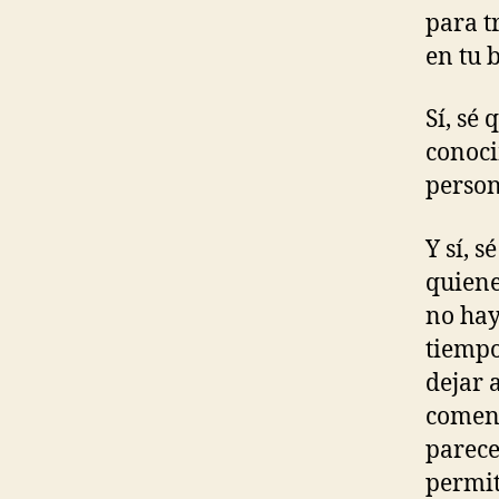
para t
en tu b
Sí, sé
conoci
person
Y sí, s
quiene
no hay
tiempo
dejar 
coment
parece
permit