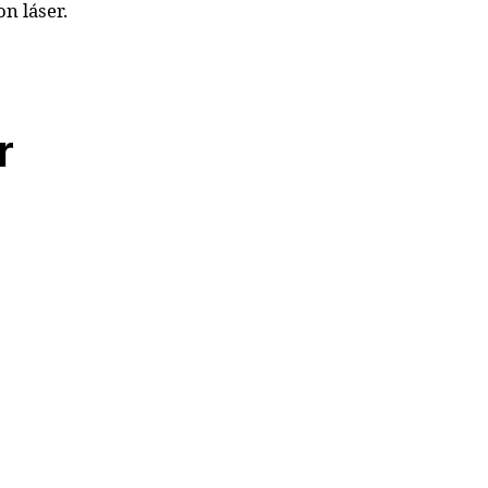
n láser.
r