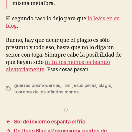
misma metáfora.
El segundo caso lo dejo para que
lo leáis en su
blog
.
Bueno, hay que decir que el plagio es sólo
presunto y todo eso, hasta que no lo diga un
señor con toga. Siempre cabe la posibilidad de
que hayan sido
infinitos monos tecleando
aleatoriamente
. Esas cosas pasan.
guerras posmodernas
,
irán
,
jesús pérez
,
plagio
,
Etiquetas
teorema de los infinitos monos
←
Sol de invierno espanta el frío
→
De Deep Blue a Ponomariov, puntos de