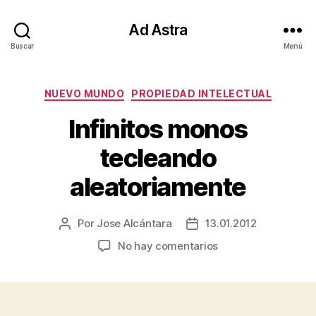
Ad Astra
Buscar
Menú
Categorías
NUEVO MUNDO
PROPIEDAD INTELECTUAL
Infinitos monos
tecleando
aleatoriamente
Por
Jose Alcántara
13.01.2012
Autor
Fecha
de
de
en
No hay comentarios
la
la
Infinitos
entrada
entrada
monos
tecleando
aleatoriamente