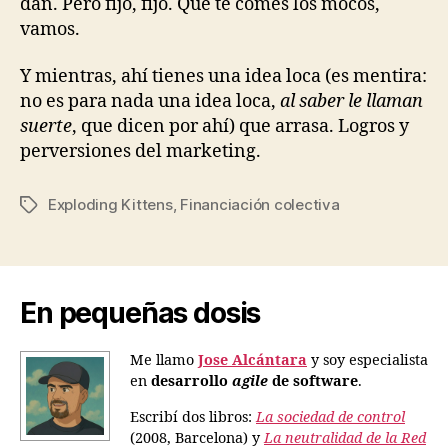
dan. Pero fijo, fijo. Que te comes los mocos,
vamos.
Y mientras, ahí tienes una idea loca (es mentira:
no es para nada una idea loca,
al saber le llaman
suerte
, que dicen por ahí) que arrasa. Logros y
perversiones del marketing.
Exploding Kittens
,
Financiación colectiva
Etiquetas
En pequeñas dosis
Me llamo
Jose Alcántara
y soy especialista
en
desarrollo
agile
de software
.
Escribí dos libros:
La sociedad de control
(2008, Barcelona) y
La neutralidad de la Red