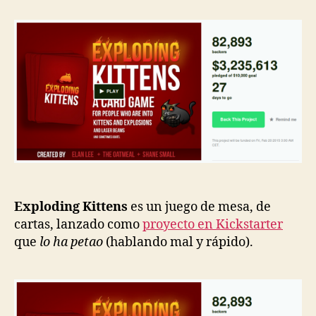
entrada
entrada
Kittens
y
la
loca
financiación
Exploding Kittens
es un juego de mesa, de
cartas, lanzado como
proyecto en Kickstarter
que
lo ha petao
(hablando mal y rápido).