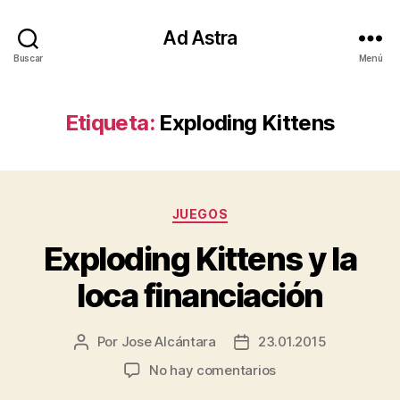
Ad Astra
Buscar
Menú
Etiqueta:
Exploding Kittens
Categorías
JUEGOS
Exploding Kittens y la
loca financiación
Por
Jose Alcántara
23.01.2015
Autor
Fecha
de
de
en
No hay comentarios
la
la
Exploding