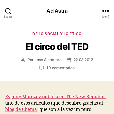
Ad Astra
Buscar
Menú
Categorías
DE LO SOCIAL Y LO ÉTICO
El circo del TED
Por
Jose Alcántara
22.08.2012
Autor
Fecha
de
de
en
10 comentarios
la
la
El
entrada
entrada
circo
del
TED
Evgeny Morozov publica en The New Republic
uno de esos artículos (que descubro gracias al
blog de Chema
) que son a la vez un puro