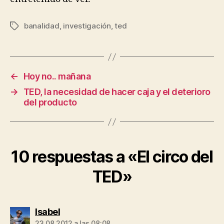
banalidad
,
investigación
,
ted
Etiquetas
←
Hoy no.. mañana
→
TED, la necesidad de hacer caja y el deterioro
del producto
10 respuestas a «El circo del
TED»
dice:
Isabel
23.08.2012 a las 08:08