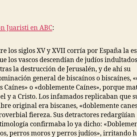
de
de
la
la
entrada
entrada
on Juaristi en ABC
:
re los siglos XV y XVII corría por España la e
ue los vascos descendían de judíos indultado
 tras la destrucción de Jerusalén, y de ahí su
minación general de biscaínos o biscaínes, 
s Caínes» o «doblemente Caínes», porque ma
el y a Cristo. Los infamados replicaban que s
re original era biscanes, «doblemente canes
roverbial fiereza. Sus detractores redargüían
etimología confirmaba lo ya dicho: «Dobleme
os, perros moros y perros judíos», irritando h