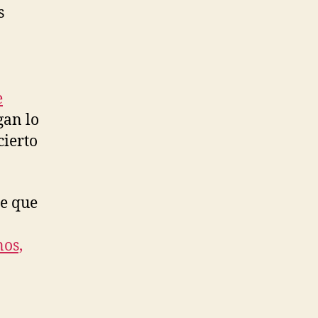
s
e
gan lo
cierto
ce que
nos,