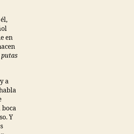
él,
ñol
ue en
 hacen
 putas
y a
 habla
e
a boca
so. Y
s