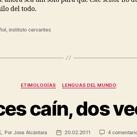
ilo del todo.
ñol
,
instituto cervantes
s
Categorías
ETIMOLOGÍAS
LENGUAS DEL MUNDO
es caín, dos v
Por
Jose Alcántara
20.02.2011
4 comentari
Autor
Fecha