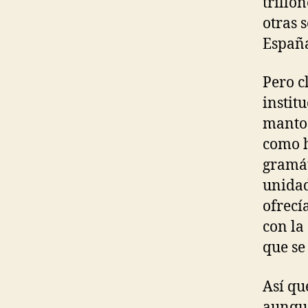
trillo
otras 
España
Pero c
instit
manto 
como h
gramát
unidad
ofrecí
con la
que se
Así qu
aunque