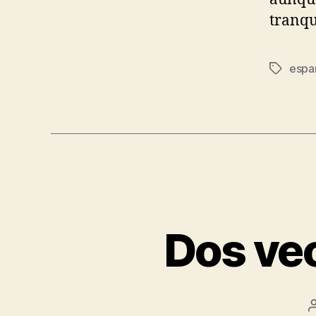
tranqu
espa
Etiqueta
Dos vec