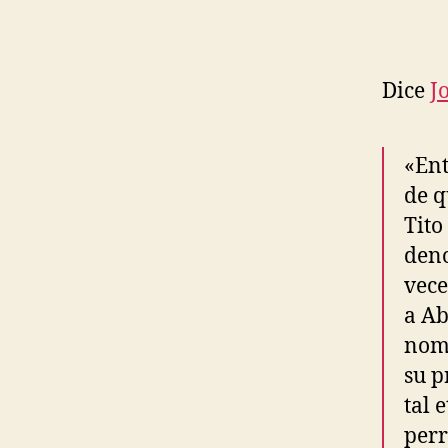
Dice
J
«Ent
de q
Tito
deno
vece
a Ab
nomb
su p
tal 
perr