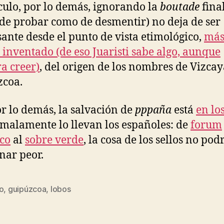
ículo, por lo demás, ignorando la
boutade
final
l de probar como de desmentir) no deja de ser
sante desde el punto de vista etimológico,
más
inventado (de eso Juaristi sabe algo, aunque
ra creer)
, del origen de los nombres de Vizcay
zcoa.
por lo demás, la salvación de
pppaña
está
en lo
 malamente lo llevan los españoles: de
forum
ico
al
sobre verde
, la cosa de los sellos no pod
nar peor.
o
,
guipúzcoa
,
lobos
s