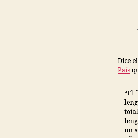
Dice e
País
qu
“El 
leng
tota
leng
un a