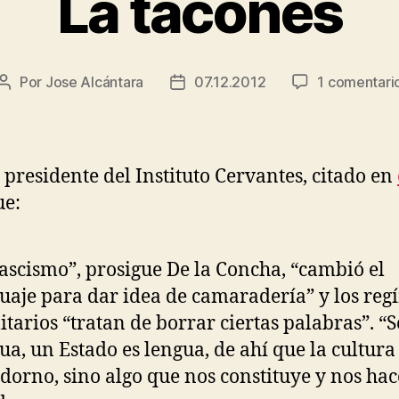
La tacones
Por
Jose Alcántara
07.12.2012
1 comentari
Autor
Fecha
de
de
la
la
entrada
entrada
l presidente del Instituto Cervantes, citado en
e:
fascismo”, prosigue De la Concha, “cambió el
uaje para dar idea de camaradería” y los re
litarios “tratan de borrar ciertas palabras”. 
ua, un Estado es lengua, de ahí que la cultura
dorno, sino algo que nos constituye y nos hac