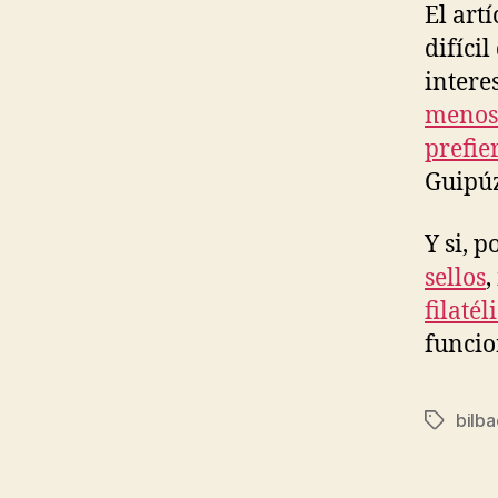
El art
difíci
intere
menos 
prefie
Guipú
Y si, 
sellos
,
filatél
funcio
bilba
Etiqueta