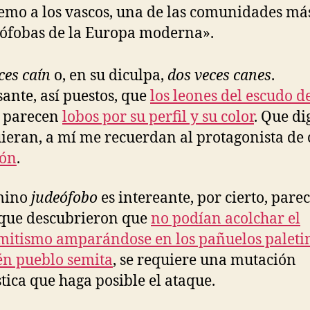
emo a los vascos, una de las comunidades má
ófobas de la Europa moderna».
ces caín
o, en su diculpa,
dos veces canes
.
sante, así puestos, que
los leones del escudo d
parecen
lobos por su perfil y su color
. Que di
ieran, a mí me recuerdan al protagonista de 
lón
.
rmino
judeófobo
es intereante, por cierto, pare
que descubrieron que
no podían acolchar el
mitismo amparándose en los pañuelos paleti
n pueblo semita
, se requiere una mutación
stica que haga posible el ataque.