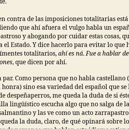
de.
en contra de las imposiciones totalitarias está 
iendo que ahí afuera el vulgo habla un espa
astroso y abogando por cuidar estas cosas, q
va el Estado. Y dice hacerlo para evitar lo que
gímentes totalitarios,
ahí es ná
.
Fue a hablar de
ones
, que dicen por ahí.
 par. Como persona que no habla castellano (
honra) sino esa variedad del español que se
 de despeñaperros, me queda la duda de si ést
tilla lingüístico escucha algo que no salga de l
salmantino y las ve como un acto zarrapastro
queda la duda, claro, de qué opinará sobre lo