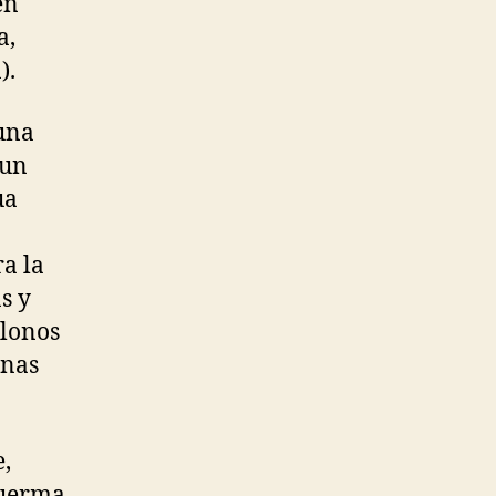
en
a,
).
 una
 un
ua
a la
s y
olonos
enas
,
duerma