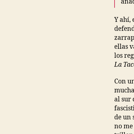
aña
Y ahí, 
defend
zarrap
ellas 
los re
La Tac
Con un
mucha 
al sur
fascis
de un 
no me 