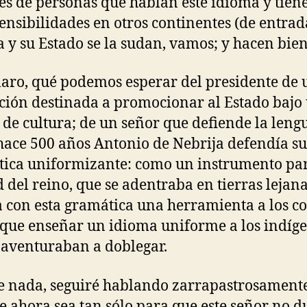
nes de personas que hablan este idioma y tien
sensibilidades en otros continentes (de entrad
 y su Estado se la sudan, vamos; y hacen bien
laro, qué podemos esperar del presidente de
ución destinada a promocionar al Estado bajo
de cultura; de un señor que defiende la leng
ace 500 años Antonio de Nebrija defendía su
ica uniformizante: como un instrumento par
 del reino, que se adentraba en tierras lejana
a con esta gramática una herramienta a los c
 que enseñar un idioma uniforme a los indíg
 aventuraban a doblegar.
e nada, seguiré hablando zarrapastrosamente
 ahora sea tan sólo para que este señor no 