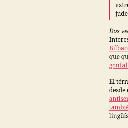
extr
jude
Dos ve
Intere
Bilbao
que qu
gonfa
El té
desde 
antise
tambié
lingüí