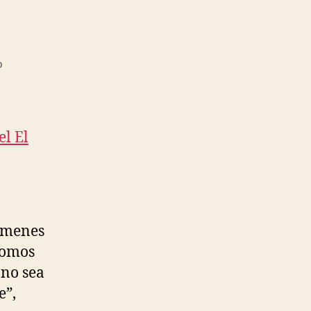
en
o
La
tacones
el El
gímenes
“Somos
 no sea
e”,