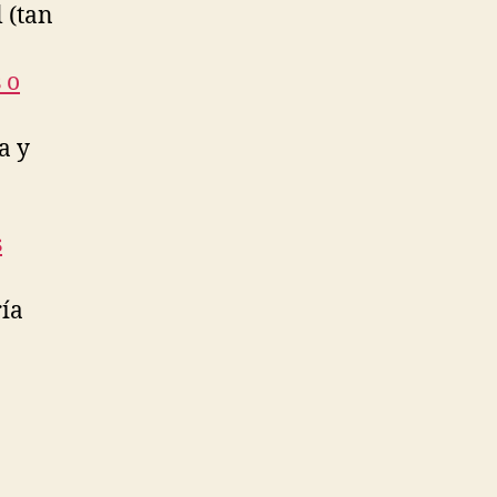
 (tan
 o
a y
s
ría