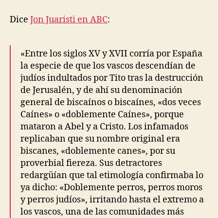
entrada
entrada
veces
caín,
Dice
Jon Juaristi en ABC
:
dos
veces
can
«Entre los siglos XV y XVII corría por España
la especie de que los vascos descendían de
judíos indultados por Tito tras la destrucción
de Jerusalén, y de ahí su denominación
general de biscaínos o biscaínes, «dos veces
Caínes» o «doblemente Caínes», porque
mataron a Abel y a Cristo. Los infamados
replicaban que su nombre original era
biscanes, «doblemente canes», por su
proverbial fiereza. Sus detractores
redargüían que tal etimología confirmaba lo
ya dicho: «Doblemente perros, perros moros
y perros judíos», irritando hasta el extremo a
los vascos, una de las comunidades más