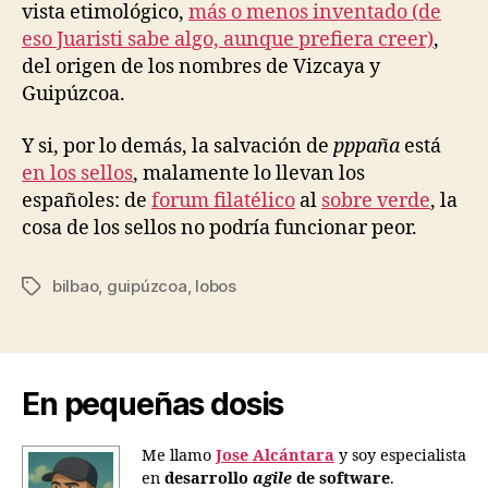
vista etimológico,
más o menos inventado (de
eso Juaristi sabe algo, aunque prefiera creer)
,
del origen de los nombres de Vizcaya y
Guipúzcoa.
Y si, por lo demás, la salvación de
pppaña
está
en los sellos
, malamente lo llevan los
españoles: de
forum filatélico
al
sobre verde
, la
cosa de los sellos no podría funcionar peor.
bilbao
,
guipúzcoa
,
lobos
Etiquetas
En pequeñas dosis
Me llamo
Jose Alcántara
y soy especialista
en
desarrollo
agile
de software
.