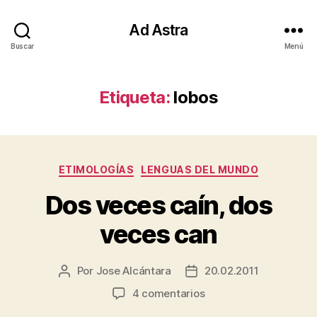
Ad Astra
Buscar
Menú
Etiqueta:
lobos
Categorías
ETIMOLOGÍAS
LENGUAS DEL MUNDO
Dos veces caín, dos
veces can
Por
Jose Alcántara
20.02.2011
Autor
Fecha
de
de
en
4 comentarios
la
la
Dos