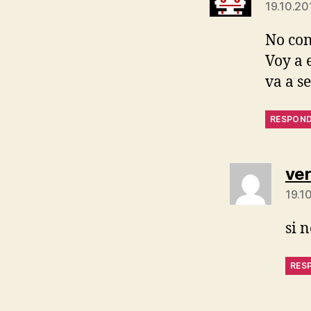
19.10.201
No con
Voy a 
va a se
RESPON
ve
19.10
si 
RES