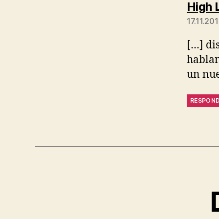
High 
17.11.201
[…] di
hablam
un nue
RESPON