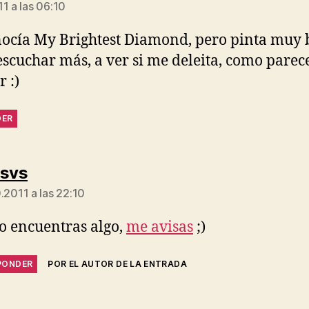
1 a las 06:10
ocía My Brightest Diamond, pero pinta muy 
escuchar más, a ver si me deleita, como parec
r :)
DER
dice:
rsvs
.2011 a las 22:10
no encuentras algo,
me avisas
;)
PONDER
POR EL AUTOR DE LA ENTRADA