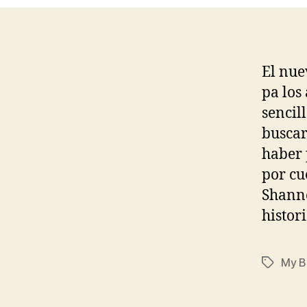
El nu
pa los
sencil
buscar
haber 
por cu
Shann
histor
My B
Etiqueta