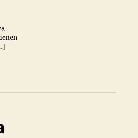
ya
tienen
…]
a