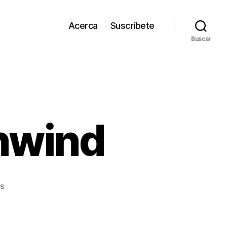
Acerca
Suscríbete
Buscar
Unwind
en
s
All
Things
Will