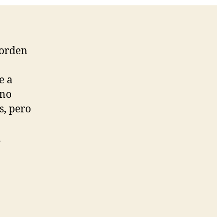
Unwind
orden
e a
 no
s, pero
a