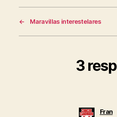
←
Maravillas interestelares
3 resp
d
Fran