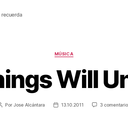
 recuerda
Categorías
MÚSICA
hings Will 
Por
Jose Alcántara
13.10.2011
3 comentario
Autor
Fecha
de
de
la
la
entrada
entrada