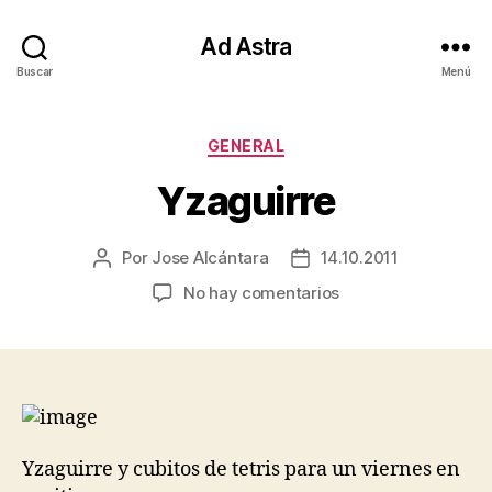
Ad Astra
Buscar
Menú
Categorías
GENERAL
Yzaguirre
Por
Jose Alcántara
14.10.2011
Autor
Fecha
de
de
en
No hay comentarios
la
la
Yzaguirre
entrada
entrada
Yzaguirre y cubitos de tetris para un viernes en