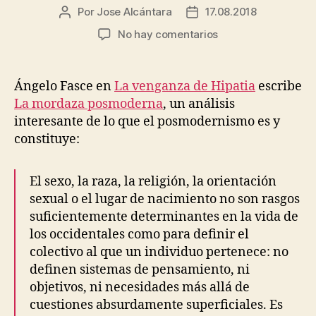
Por
Jose Alcántara
17.08.2018
Autor
Fecha
de
de
en
No hay comentarios
la
la
Posmodernismo,
entrada
entrada
definiendo
grupos
Ángelo Fasce en
La venganza de Hipatia
escribe
según
La mordaza posmoderna
, un análisis
características
interesante de lo que el posmodernismo es y
irrelevantes
constituye:
El sexo, la raza, la religión, la orientación
sexual o el lugar de nacimiento no son rasgos
suficientemente determinantes en la vida de
los occidentales como para definir el
colectivo al que un individuo pertenece: no
definen sistemas de pensamiento, ni
objetivos, ni necesidades más allá de
cuestiones absurdamente superficiales. Es