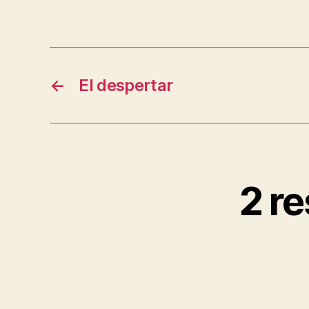
←
El despertar
2 r