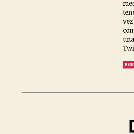
med
ten
vez
com
una
Twi
RES