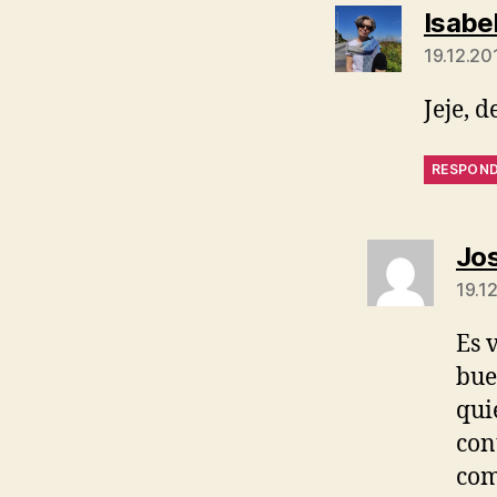
Isabe
19.12.201
Jeje, 
RESPON
Jos
19.12
Es 
bue
qui
con
com