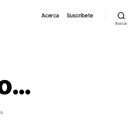
Acerca
Suscríbete
Buscar
do…
en
os
Será
todo
ruido…