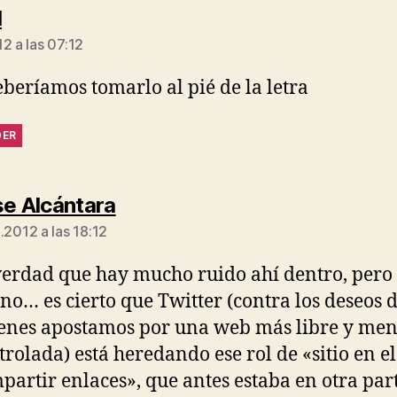
dice:
l
2 a las 07:12
deberíamos tomarlo al pié de la letra
DER
dice:
e Alcántara
.2012 a las 18:12
verdad que hay mucho ruido ahí dentro, pero
no… es cierto que Twitter (contra los deseos 
enes apostamos por una web más libre y me
trolada) está heredando ese rol de «sitio en e
partir enlaces», que antes estaba en otra part