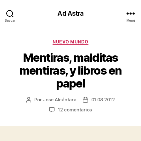
Ad Astra
Buscar
Menú
Categorías
NUEVO MUNDO
Mentiras, malditas
mentiras, y libros en
papel
Por
Jose Alcántara
01.08.2012
Autor
Fecha
de
de
en
12 comentarios
la
la
Mentiras,
entrada
entrada
malditas
mentiras,
y