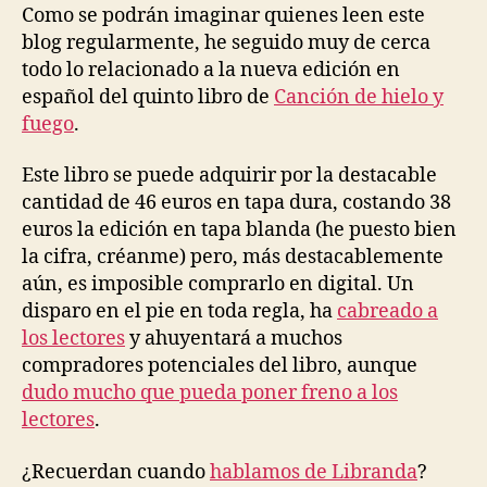
libros
Como se podrán imaginar quienes leen este
en
blog regularmente, he seguido muy de cerca
papel
todo lo relacionado a la nueva edición en
español del quinto libro de
Canción de hielo y
fuego
.
Este libro se puede adquirir por la destacable
cantidad de 46 euros en tapa dura, costando 38
euros la edición en tapa blanda (he puesto bien
la cifra, créanme) pero, más destacablemente
aún, es imposible comprarlo en digital. Un
disparo en el pie en toda regla, ha
cabreado a
los lectores
y ahuyentará a muchos
compradores potenciales del libro, aunque
dudo mucho que pueda poner freno a los
lectores
.
¿Recuerdan cuando
hablamos de Libranda
?