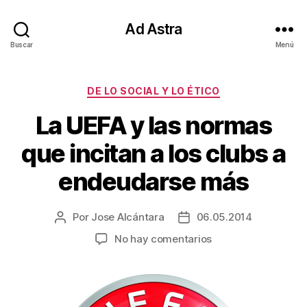
Ad Astra
Buscar
Menú
Categorías
DE LO SOCIAL Y LO ÉTICO
La UEFA y las normas
que incitan a los clubs a
endeudarse más
Por
Jose Alcántara
06.05.2014
Autor
Fecha
de
de
en
No hay comentarios
la
la
La
entrada
entrada
UEFA
y
las