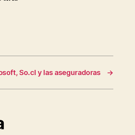
osoft, So.cl y las aseguradoras
→
a