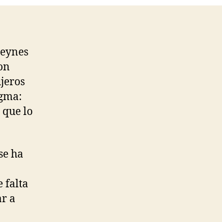
Keynes
on
ujeros
igma:
 que lo
se ha
 falta
ar a