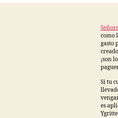
Señore
como l
gasto p
creado
¡son l
paguem
Si tu 
llevad
vengan
es apl
Ygritt