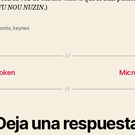
YU NOU NUZIN
.)
omía
,
keynes
s
roken
Micr
Deja una respuest