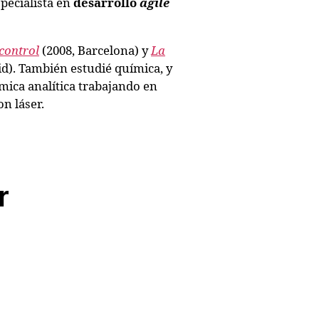
pecialista en
desarrollo
agile
control
(2008, Barcelona) y
La
d). También estudié química, y
ica analítica trabajando en
n láser.
r