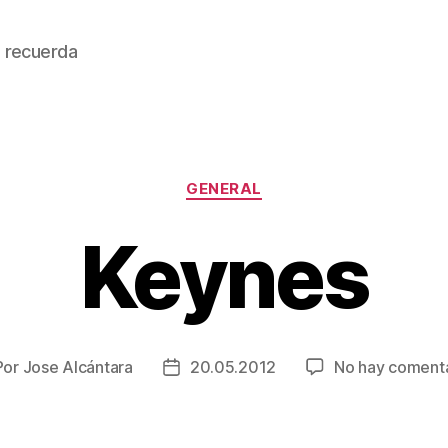
 recuerda
Categorías
GENERAL
Keynes
Por
Jose Alcántara
20.05.2012
No hay comenta
or
Fecha
de
la
rada
entrada