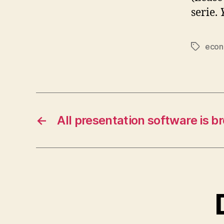
serie.
econ
Etiqueta
←
All presentation software is b