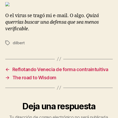
mis
apuntes
O el virus se tragó mi e-mail. O algo.
Quizá
querrías buscar una defensa que sea menos
verificable
.
dilbert
Etiquetas
←
Reflotando Venecia de forma contraintuitiva
→
The road to Wisdom
Deja una respuesta
Tu dirección de correo electrónico no será publicada.