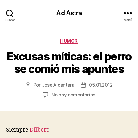
Ad Astra
Buscar
Menú
Categorías
HUMOR
Excusas míticas: el perro
se comió mis apuntes
Por
Jose Alcántara
05.01.2012
Autor
Fecha
de
de
en
No hay comentarios
la
la
Excusas
entrada
entrada
míticas:
el
perro
se
Siempre
Dilbert
:
comió