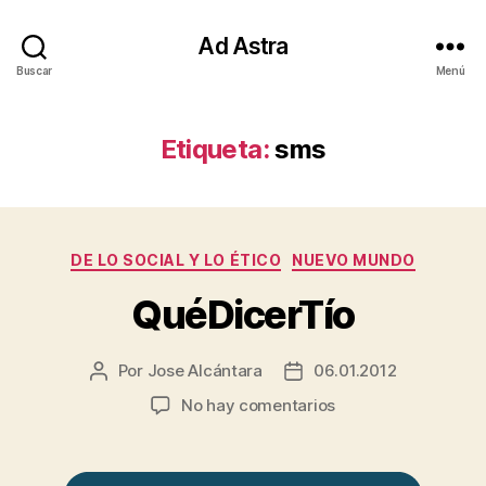
Ad Astra
Buscar
Menú
Etiqueta:
sms
Categorías
DE LO SOCIAL Y LO ÉTICO
NUEVO MUNDO
QuéDicerTío
Por
Jose Alcántara
06.01.2012
Autor
Fecha
de
de
en
No hay comentarios
la
la
QuéDicerTío
entrada
entrada