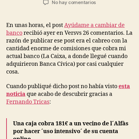
en
No hay comentarios
la
la
Comisiones
entrada
entrada
de
más
En unas horas, el post
Ayúdame a cambiar de
de
banco
recibió ayer en Versvs 26 comentarios. La
100
razón de publicar ese post era el cabreo con la
euros
cantidad enorme de comisiones que cobra mi
por
actual banco (La Caixa, a donde llegué cuando
«uso
adquirieron Banca Cívica) por casi cualquier
intensivo»
cosa.
Cuando publiqué dicho post no había visto
esta
noticia
que acabo de descubrir gracias a
Fernando Tricas
:
Una caja cobra 181€ a un vecino de l´Alfàs
por hacer ´uso intensivo´ de su cuenta