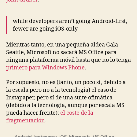
exclusividad
while developers aren’t going Android-first,
fewer are going iOS-only
Mientras tanto, en
una pequeña aldea Gala
Seattle, Microsoft no sacará MS Office para
ninguna plataforma móvil hasta que no lo tenga
primero para Windows Phone
.
Por supuesto, no es (tanto, un poco sí, debido a
la escala pero no a la tecnología) el caso de
Instapaper, pero sí de una suite ofimática
(debido a la tecnología, aunque por escala MS
pueda hacer frente):
el coste de la
fragmentación
.
Android
,
Instapaper
,
iOS
,
Microsoft
,
MS Office
,