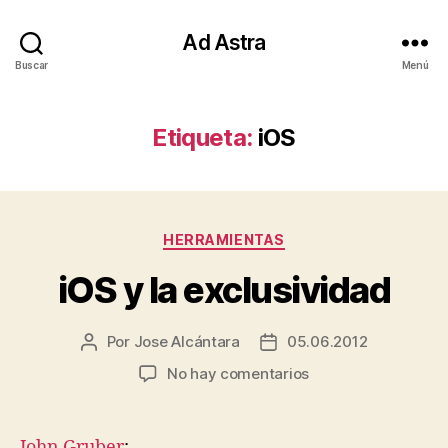
Ad Astra
Buscar
Menú
Etiqueta:
iOS
Categorías
HERRAMIENTAS
iOS y la exclusividad
Por
Jose Alcántara
05.06.2012
Autor
Fecha
de
de
en
No hay comentarios
la
la
iOS
entrada
entrada
y
la
John Gruber
: