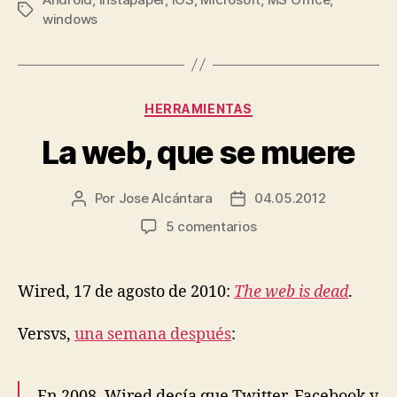
Etiquetas
windows
Categorías
HERRAMIENTAS
La web, que se muere
Por
Jose Alcántara
04.05.2012
Autor
Fecha
de
de
en
5 comentarios
la
la
La
entrada
entrada
web,
que
Wired, 17 de agosto de 2010:
The web is dead
.
se
muere
Versvs,
una semana después
:
En 2008, Wired decía que Twitter, Facebook y