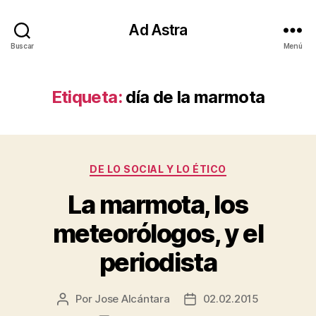
Ad Astra
Buscar
Menú
Etiqueta:
día de la marmota
Categorías
DE LO SOCIAL Y LO ÉTICO
La marmota, los
meteorólogos, y el
periodista
Por
Jose Alcántara
02.02.2015
Autor
Fecha
de
de