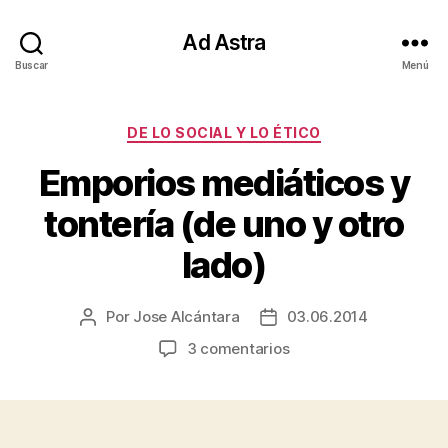
Ad Astra
Buscar
Menú
Categorías
DE LO SOCIAL Y LO ÉTICO
Emporios mediáticos y
tontería (de uno y otro
lado)
Por
Jose Alcántara
03.06.2014
Autor
Fecha
de
de
en
3 comentarios
la
la
Emporios
entrada
entrada
mediáticos
y
tontería