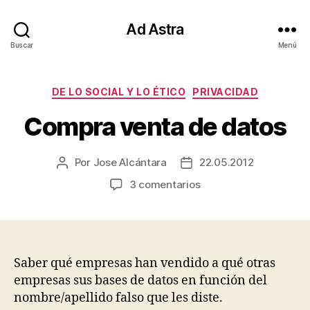
Ad Astra
Buscar
Menú
Categorías
DE LO SOCIAL Y LO ÉTICO
PRIVACIDAD
Compra venta de datos
Por
Jose Alcántara
22.05.2012
Autor
Fecha
de
de
en
3 comentarios
la
la
Compra
entrada
entrada
venta
de
datos
Saber qué empresas han vendido a qué otras
empresas sus bases de datos en función del
nombre/apellido falso que les diste.