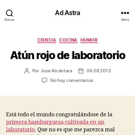
Ad Astra
Buscar
Menú
Categorías
CIENCIA
COCINA
HUMOR
Atún rojo de laboratorio
Por
Jose Alcántara
06.08.2013
Autor
Fecha
de
de
en
No hay comentarios
la
la
Atún
entrada
entrada
rojo
de
laboratorio
Está todo el mundo congratulándose de la
primera hamburguesa cultivada en un
laboratorio
. Que no es que me parezca mal