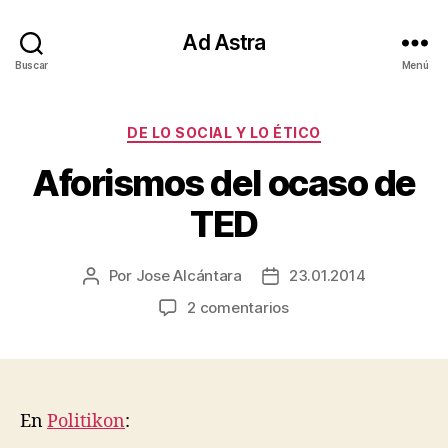
Ad Astra
Buscar
Menú
Categorías
DE LO SOCIAL Y LO ÉTICO
Aforismos del ocaso de
TED
Por
Jose Alcántara
23.01.2014
Autor
Fecha
de
de
en
2 comentarios
la
la
Aforismos
entrada
entrada
del
ocaso
de
TED
En
Politikon
: