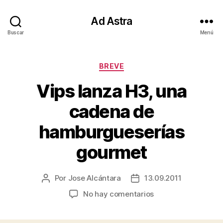
Ad Astra
Buscar
Menú
Categorías
BREVE
Vips lanza H3, una
cadena de
hamburgueserías
gourmet
Por
Jose Alcántara
13.09.2011
Autor
Fecha
de
de
en
No hay comentarios
la
la
Vips
entrada
entrada
lanza