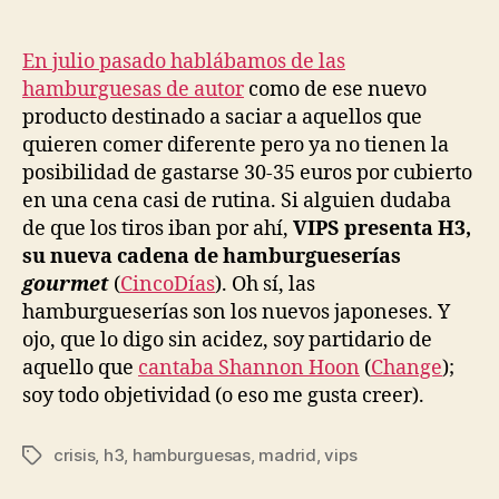
H3,
una
cadena
En julio pasado hablábamos de las
de
hamburguesas de autor
como de ese nuevo
hamburgueserías
producto destinado a saciar a aquellos que
gourmet
quieren comer diferente pero ya no tienen la
posibilidad de gastarse 30-35 euros por cubierto
en una cena casi de rutina. Si alguien dudaba
de que los tiros iban por ahí,
VIPS presenta H3,
su nueva cadena de hamburgueserías
gourmet
(
CincoDías
). Oh sí, las
hamburgueserías son los nuevos japoneses. Y
ojo, que lo digo sin acidez, soy partidario de
aquello que
cantaba Shannon Hoon
(
Change
);
soy todo objetividad (o eso me gusta creer).
crisis
,
h3
,
hamburguesas
,
madrid
,
vips
Etiquetas