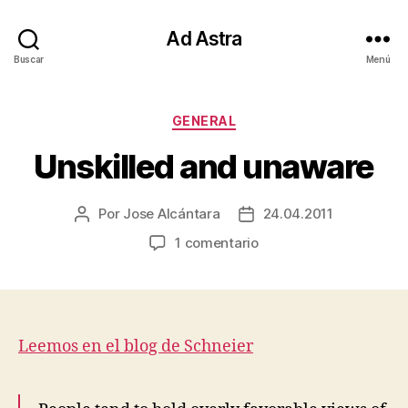
Ad Astra
Buscar
Menú
Categorías
GENERAL
Unskilled and unaware
Por
Jose Alcántara
24.04.2011
Autor
Fecha
de
de
en
1 comentario
la
la
Unskilled
entrada
entrada
and
unaware
Leemos en el blog de Schneier