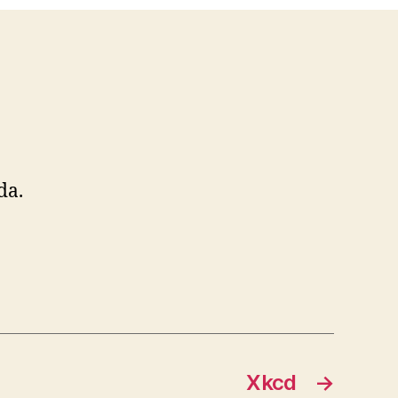
da.
Xkcd
→