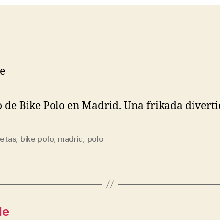
 de Bike Polo en Madrid. Una frikada diverti
letas
,
bike polo
,
madrid
,
polo
s
de