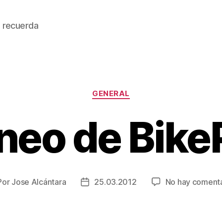
 recuerda
Categorías
GENERAL
neo de Bike
Por
Jose Alcántara
25.03.2012
No hay comenta
tor
Fecha
de
la
rada
entrada