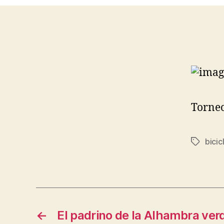
Torneo
bicic
Etiqueta
←
El padrino de la Alhambra ver