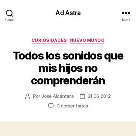
Ad Astra
Buscar
Menú
Categorías
CURIOSIDADES
NUEVO MUNDO
Todos los sonidos que
mis hijos no
comprenderán
Por
Jose Alcántara
21.06.2012
Autor
Fecha
de
de
en
3 comentarios
la
la
Todos
entrada
entrada
los
sonidos
que