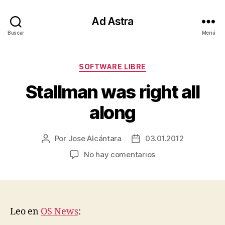
Ad Astra
Buscar
Menú
Categorías
SOFTWARE LIBRE
Stallman was right all
along
Por
Jose Alcántara
03.01.2012
Autor
Fecha
de
de
en
No hay comentarios
la
la
Stallman
entrada
entrada
was
right
all
along
Leo en
OS News
: