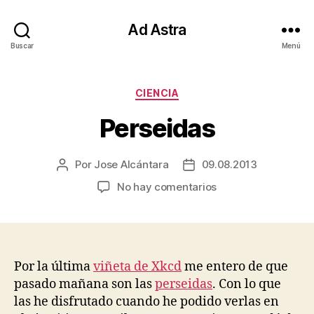
Ad Astra
Buscar
Menú
Categorías
CIENCIA
Perseidas
Por
Jose Alcántara
09.08.2013
Autor
Fecha
de
de
en
No hay comentarios
la
la
Perseidas
entrada
entrada
Por la última
viñeta de Xkcd
me entero de que
pasado mañana son las
perseidas
. Con lo que
las he disfrutado cuando he podido verlas en