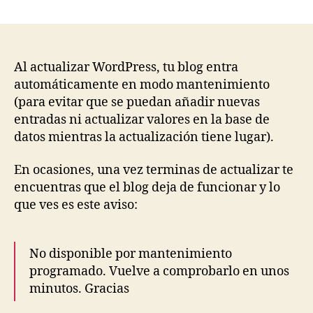
No
entrada
entrada
disponible
por
mantenimiento
programado.
Al actualizar WordPress, tu blog entra
Vuelve
automáticamente en modo mantenimiento
a
(para evitar que se puedan añadir nuevas
comprobarlo
entradas ni actualizar valores en la base de
en
datos mientras la actualización tiene lugar).
unos
minutos.
En ocasiones, una vez terminas de actualizar te
Gracias
encuentras que el blog deja de funcionar y lo
que ves es este aviso:
No disponible por mantenimiento
programado. Vuelve a comprobarlo en unos
minutos. Gracias