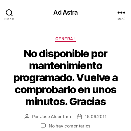
Ad Astra
Buscar
Menú
Categorías
GENERAL
No disponible por
mantenimiento
programado. Vuelve a
comprobarlo en unos
minutos. Gracias
Por
Jose Alcántara
15.09.2011
Autor
Fecha
de
de
en
No hay comentarios
la
la