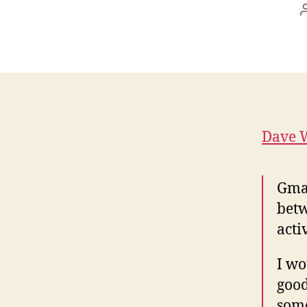
Dave 
Gmai
betw
acti
I wo
good
some