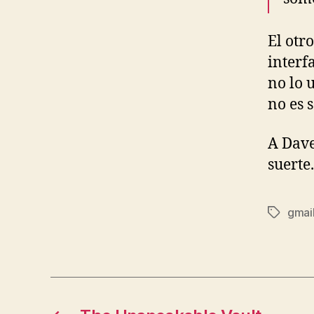
El otro
interf
no lo 
no es 
A Dave
suerte.
gmai
Etiqueta