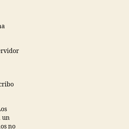
na
ervidor
cribo
Los
a un
ios no