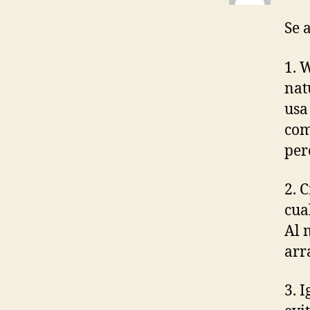
Se 
1. 
nat
usa
com
per
2. 
cua
Al 
arr
3. 