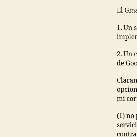
El Gma
1. Un 
implem
2. Un 
de Goo
Claram
opcion
mi cor
(1) no
servic
contra