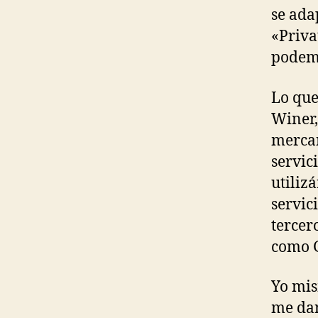
se ada
«Priva
podemo
Lo que
Winer,
mercan
servic
utiliz
servic
tercero
como 
Yo mis
me dan