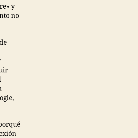
re» y
anto no
ide
r
uir
l
a
ogle,
 porqué
nexión