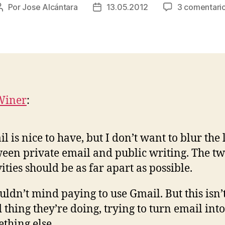
Por
Jose Alcántara
13.05.2012
3 comentari
Autor
Fecha
de
de
la
la
entrada
entrada
Winer
:
l is nice to have, but I don’t want to blur the 
een private email and public writing. The t
vities should be as far apart as possible.
uldn’t mind paying to use Gmail. But this isn’
 thing they’re doing, trying to turn email into
thing else.