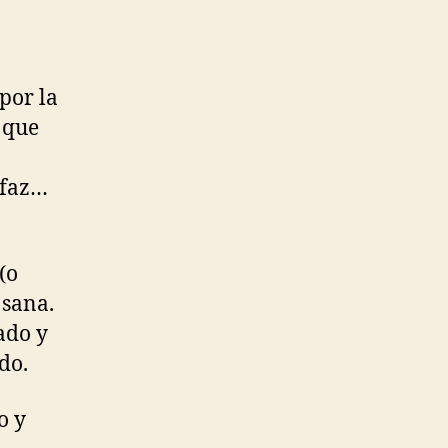
por la
 que
rfaz…
(o
 sana.
ado y
do.
o y