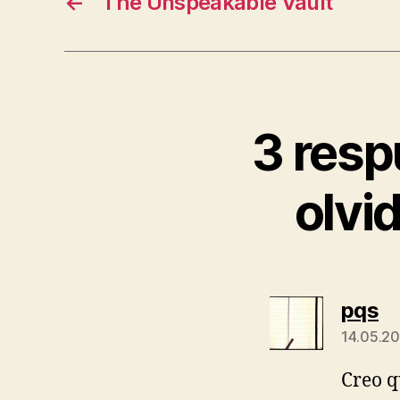
←
The Unspeakable Vault
3 resp
olvi
di
pqs
14.05.20
Creo q