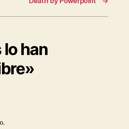
Death by Powerpoint
→
 lo han
ibre»
o.