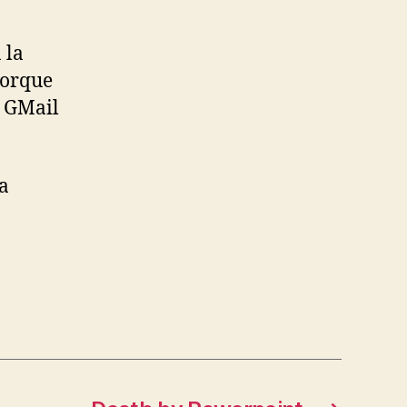
 la
porque
e GMail
a