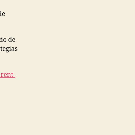
de
io de
tegias
arent-