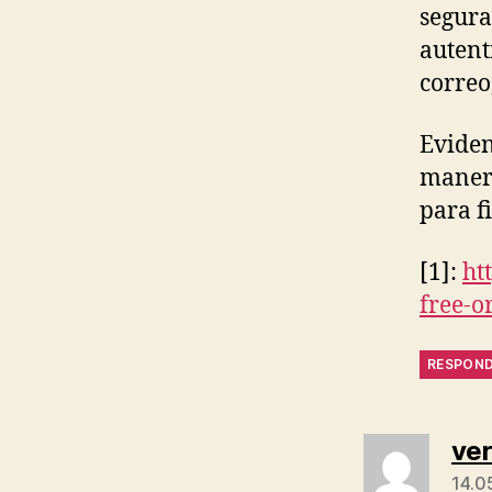
segura
autent
correo
Eviden
manera
para f
[1]:
ht
free-o
RESPON
ve
14.0