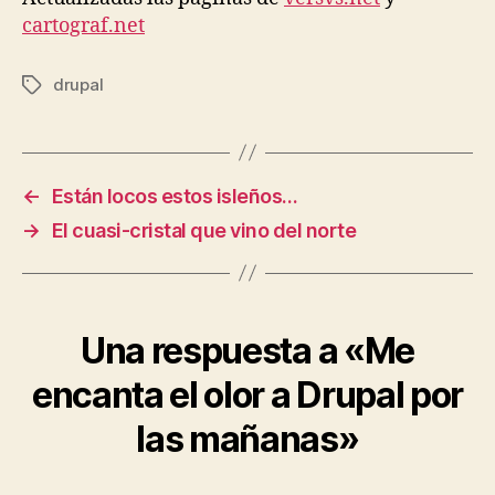
por
cartograf.net
las
mañanas
drupal
Etiquetas
←
Están locos estos isleños…
→
El cuasi-cristal que vino del norte
Una respuesta a «Me
encanta el olor a Drupal por
las mañanas»