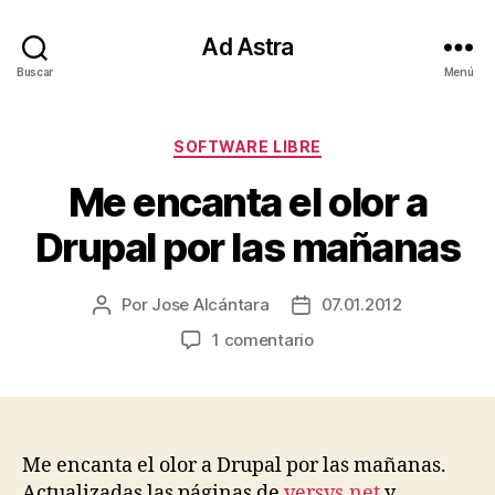
Ad Astra
Buscar
Menú
Categorías
SOFTWARE LIBRE
Me encanta el olor a
Drupal por las mañanas
Por
Jose Alcántara
07.01.2012
Autor
Fecha
de
de
en
1 comentario
la
la
Me
entrada
entrada
encanta
el
olor
a
Me encanta el olor a Drupal por las mañanas.
Drupal
Actualizadas las páginas de
versvs.net
y