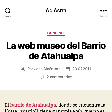
Ad Astra
Buscar
Menú
Categorías
GENERAL
La web museo del Barrio
de Atahualpa
Por
Jose Alcántara
20.07.2011
Autor
Fecha
de
de
en
2 comentarios
la
la
La
entrada
entrada
web
museo
del
Barrio
El
barrio de Atahualpa
, donde se encuentra la
de
[[casa Escardó]], tiene su propia web, que no es