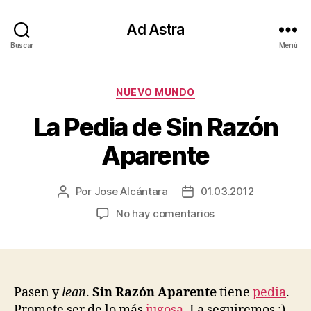
Ad Astra
Buscar
Menú
Categorías
NUEVO MUNDO
La Pedia de Sin Razón
Aparente
Por
Jose Alcántara
01.03.2012
Autor
Fecha
de
de
en
No hay comentarios
la
la
La
entrada
entrada
Pedia
de
Sin
Razón
Pasen y
lean
.
Sin Razón Aparente
tiene
pedia
.
Aparente
Promete ser de lo más
jugosa
. La seguiremos ;)