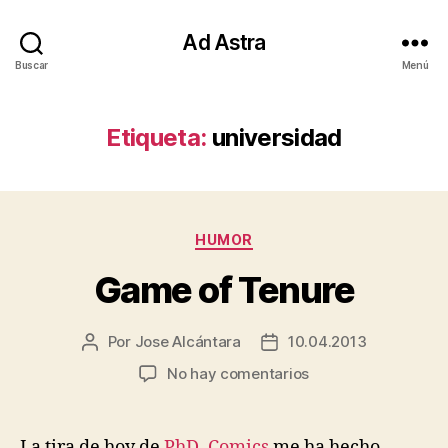
Ad Astra
Buscar
Menú
Etiqueta:
universidad
Categorías
HUMOR
Game of Tenure
Por
Jose Alcántara
10.04.2013
Autor
Fecha
de
de
en
No hay comentarios
la
la
Game
entrada
entrada
of
Tenure
La tira de hoy de
PhD. Comics
me ha hecho