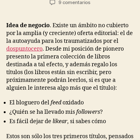
en
9 comentarios
la
la
Presentando
entrada
entrada
la
nueva
Idea de negocio
. Existe un ámbito no cubierto
colección
por la amplia (y creciente) oferta editorial: el de
de
la autoayuda para los traumatizados por el
libros
dospuntocero
. Desde mi posición de pionero
de
presento la primera colección de libros
Autoayuda
destinada a tal efecto, y además regalo los
2.0
títulos (los libros están sin escribir, pero
próximamente podrán leerlos, si es que a
alguien le interesa algo más que el título):
El bloguero del
feed
oxidado
¿Quién se ha llevado mis
followers
?
Es fácil dejar de
likear
, si sabes cómo
Estos son sólo los tres primeros títulos, pensados