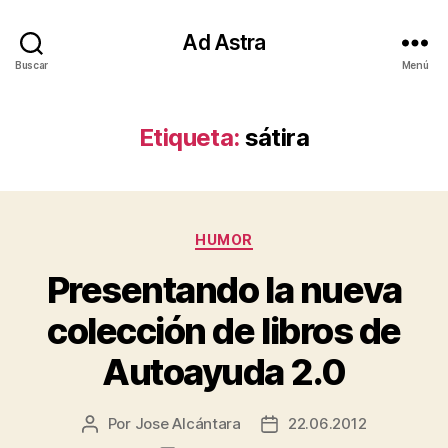
Ad Astra
Buscar
Menú
Etiqueta:
sátira
Categorías
HUMOR
Presentando la nueva
colección de libros de
Autoayuda 2.0
Por
Jose Alcántara
22.06.2012
Autor
Fecha
de
de