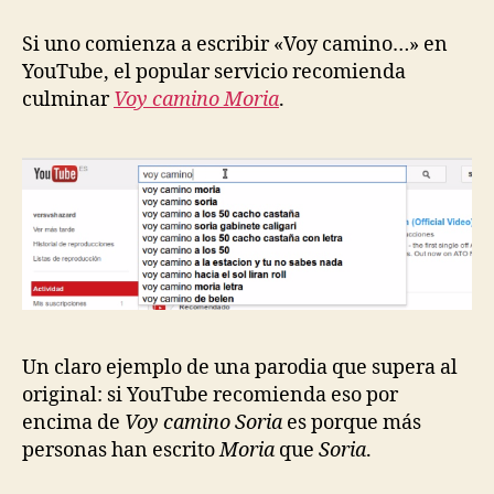
entrada
entrada
parodia
que
Si uno comienza a escribir «Voy camino…» en
se
YouTube, el popular servicio recomienda
comió
culminar
Voy camino Moria
.
al
original
Un claro ejemplo de una parodia que supera al
original: si YouTube recomienda eso por
encima de
Voy camino Soria
es porque más
personas han escrito
Moria
que
Soria
.