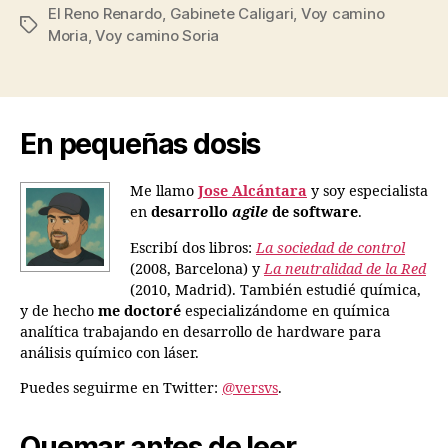
El Reno Renardo
,
Gabinete Caligari
,
Voy camino
Etiquetas
Moria
,
Voy camino Soria
En pequeñas dosis
Me llamo
Jose Alcántara
y soy especialista
en
desarrollo
agile
de software
.
Escribí dos libros:
La sociedad de control
(2008, Barcelona) y
La neutralidad de la Red
(2010, Madrid). También estudié química,
y de hecho
me doctoré
especializándome en química
analítica trabajando en desarrollo de hardware para
análisis químico con láser.
Puedes seguirme en Twitter:
@versvs
.
Quemar antes de leer