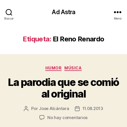
Ad Astra
Buscar
Menú
Etiqueta:
El Reno Renardo
Categorías
HUMOR
MÚSICA
La parodia que se comió
al original
Por
Jose Alcántara
11.08.2013
Autor
Fecha
de
de
en
No hay comentarios
la
la
La