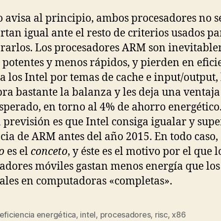
 avisa al principio, ambos procesadores no s
tan igual ante el resto de criterios usados pa
arlos. Los procesadores ARM son inevitabl
potentes y menos rápidos, y pierden en efici
 a los Intel por temas de cache e input/output, 
bra bastante la balanza y les deja una ventaj
esperado, en torno al 4% de ahorro energético
a previsión es que Intel consiga igualar y supe
ncia de ARM antes del año 2015. En todo caso, 
o
es el
conceto
, y éste es el motivo por el que l
adores móviles gastan menos energía que los
ales en computadoras «completas».
eficiencia energética
,
intel
,
procesadores
,
risc
,
x86
s