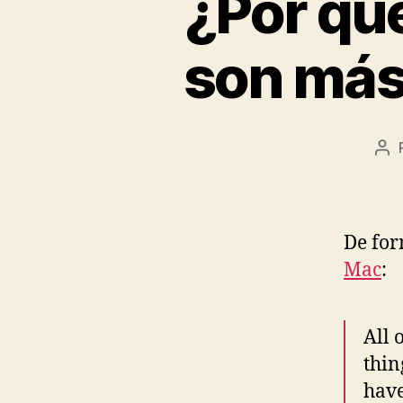
¿Por qu
son más 
Au
de
la
en
De for
Mac
:
All 
thin
have