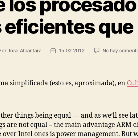
é los procesad
eficientes que
Por
Jose Alcántara
15.02.2012
No hay comenta
tor
Fecha
de
la
trada
entrada
ma simplificada (esto es, aproximada), en
Cul
other things being equal — and as we’ll see late
gs are not equal – the main advantage ARM c
 over Intel ones is power management. But 