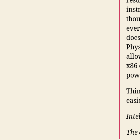
resu
inst
thou
ever
does
Phys
allo
x86 
powe
Thin
easi
Inte
The 