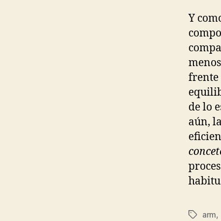
Y como
compor
compar
menos 
frente
equili
de lo 
aún, l
eficie
concet
proces
habitu
arm
,
Etiqueta