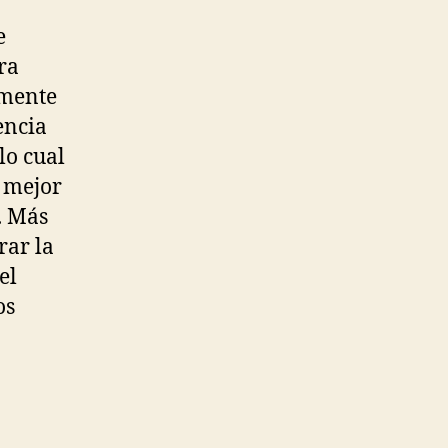
e
ra
emente
encia
lo cual
a mejor
. Más
rar la
el
os