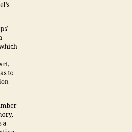
el’s
ips’
a
, which
art,
as to
ion
number
mory,
s a