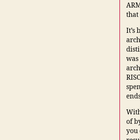
ARM 
that
It’s
arch
dist
was 
arch
RISC
spen
ends
With
of b
you 