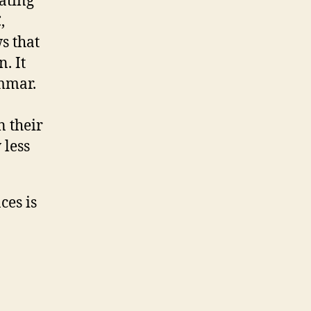
ating
,
s that
. It
ammar.
n their
 less
ces is