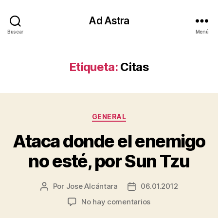
Ad Astra
Buscar
Menú
Etiqueta:
Citas
Categorías
GENERAL
Ataca donde el enemigo
no esté, por Sun Tzu
Por
Jose Alcántara
06.01.2012
Autor
Fecha
de
de
en
No hay comentarios
la
la
Ataca