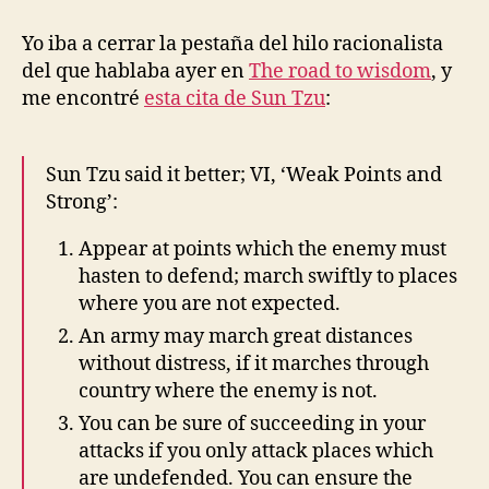
entrada
entrada
donde
el
Yo iba a cerrar la pestaña del hilo racionalista
enemigo
del que hablaba ayer en
The road to wisdom
, y
no
me encontré
esta cita de Sun Tzu
:
esté,
por
Sun
Sun Tzu said it better; VI, ‘Weak Points and
Tzu
Strong’:
Appear at points which the enemy must
hasten to defend; march swiftly to places
where you are not expected.
An army may march great distances
without distress, if it marches through
country where the enemy is not.
You can be sure of succeeding in your
attacks if you only attack places which
are undefended. You can ensure the