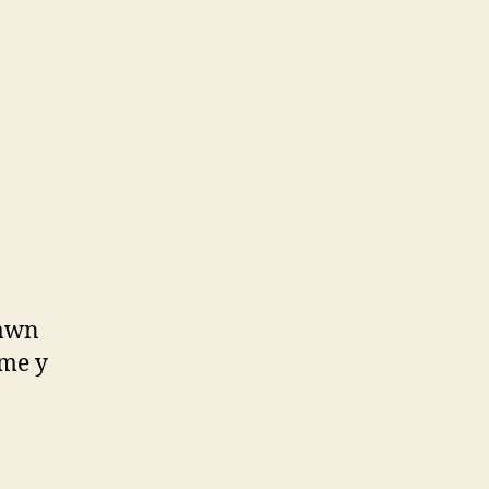
rawn
ame y