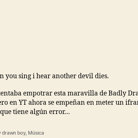
 you sing i hear another devil dies.
tentaba empotrar esta maravilla de Badly D
ero en YT ahora se empeñan en meter un ifr
que tiene algún error…
y drawn boy
,
Música
s