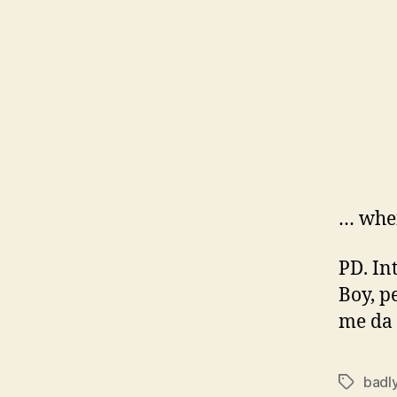
… when
PD. In
Boy, p
me da 
badl
Etiqueta