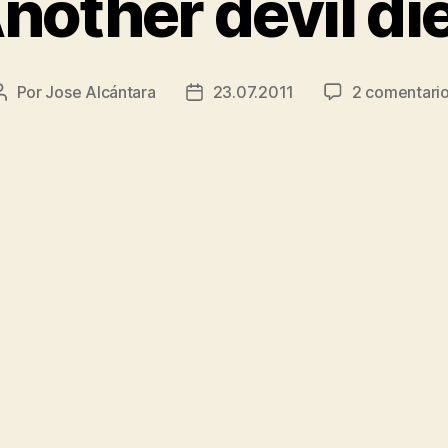
nother devil di
Por
Jose Alcántara
23.07.2011
2 comentari
Autor
Fecha
de
de
la
la
entrada
entrada