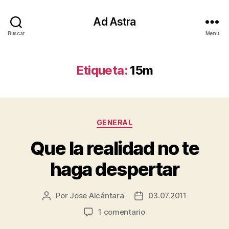
Ad Astra
Buscar
Menú
Etiqueta:
15m
Categorías
GENERAL
Que la realidad no te
haga despertar
Por
Jose Alcántara
03.07.2011
Autor
Fecha
de
de
en
1 comentario
la
la
Que