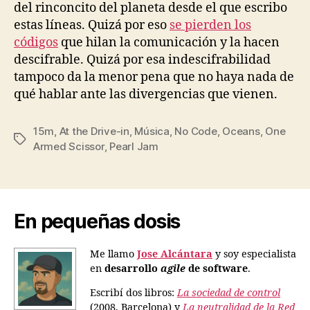
del rinconcito del planeta desde el que escribo
estas líneas. Quizá por eso
se pierden los
códigos
que hilan la comunicación y la hacen
descifrable. Quizá por esa indescifrabilidad
tampoco da la menor pena que no haya nada de
qué hablar ante las divergencias que vienen.
15m
,
At the Drive-in
,
Música
,
No Code
,
Oceans
,
One
Etiquetas
Armed Scissor
,
Pearl Jam
En pequeñas dosis
Me llamo
Jose Alcántara
y soy especialista
en
desarrollo
agile
de software
.
Escribí dos libros:
La sociedad de control
(2008, Barcelona) y
La neutralidad de la Red