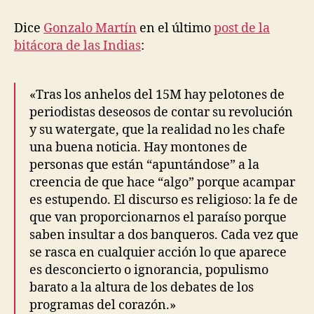
entrada
entrada
la
realidad
Dice
Gonzalo Martín
en el último
post de la
no
bitácora de las Indias
:
te
haga
despertar
«Tras los anhelos del 15M hay pelotones de
periodistas deseosos de contar su revolución
y su watergate, que la realidad no les chafe
una buena noticia. Hay montones de
personas que están “apuntándose” a la
creencia de que hace “algo” porque acampar
es estupendo. El discurso es religioso: la fe de
que van proporcionarnos el paraíso porque
saben insultar a dos banqueros. Cada vez que
se rasca en cualquier acción lo que aparece
es desconcierto o ignorancia, populismo
barato a la altura de los debates de los
programas del corazón.»