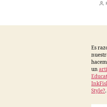
Au
de
la
en
Es raz
nuestr
hacemo
un
art
Educa
InkFis
Style?