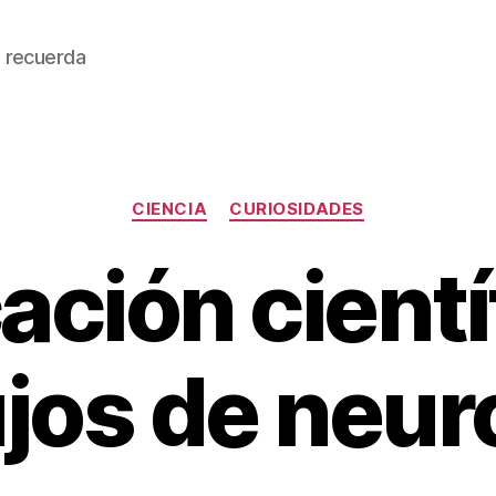
 recuerda
Categorías
CIENCIA
CURIOSIDADES
ción cientí
jos de neu