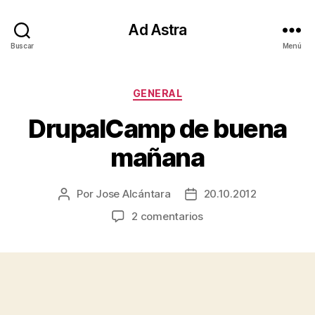
Ad Astra
Buscar
Menú
Categorías
GENERAL
DrupalCamp de buena
mañana
Por
Jose Alcántara
20.10.2012
Autor
Fecha
de
de
en
2 comentarios
la
la
DrupalCamp
entrada
entrada
de
buena
mañana